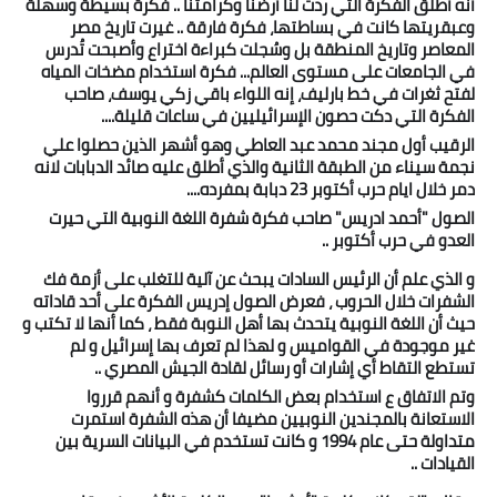
أنه أطلق الفكرة التي ردت لنا أرضنا وكرامتنا .. فكرة بسيطة وسهلة
وعبقريتها كانت في بساطتها، فكرة فارقة .. غيرت تاريخ مصر
أخبار الرياضة
المعاصر وتاريخ المنطقة بل وسُجلت كبراءة اختراع وأصبحت تُدرس
في الجامعات على مستوى العالم... فكرة استخدام مضخات المياه
لفتح ثغرات في خط بارليف، إنه اللواء باقي زكي يوسف، صاحب
أخبار الفن
الفكرة التي دكت حصون الإسرائيليين في ساعات قليلة....
الرقيب أول مجند محمد عبد العاطي وهو أشهر الذين حصلوا علي
صحة
نجمة سيناء من الطبقة الثانية والذي أطلق عليه صائد الدبابات لانه
دمر خلال ايام حرب أكتوبر 23 دبابة بمفرده....
البوابة التعليمية
الصول "أحمد ادريس" صاحب فكرة شفرة اللغة النوبية التي حيرت
العدو في حرب أكتوبر ..
المزيد
و الذي علم أن الرئيس السادات يبحث عن آلية للتغلب على أزمة فك
اقتصاد
الشفرات خلال الحروب ، فعرض الصول إدريس الفكرة على أحد قاداته
حيث أن اللغة النوبية يتحدث بها أهل النوبة فقط ، كما أنها لا تكتب و
غير موجودة في القواميس و لهذا لم تعرف بها إسرائيل و لم
المرأة والطفل
تستطع التقاط أي إشارات أو رسائل لقادة الجيش المصري ..
وتم الاتفاق ع استخدام بعض الكلمات كشفرة و أنهم قرروا
حكاية صورة
الاستعانة بالمجندين النوبيين مضيفا أن هذه الشفرة استمرت
متداولة حتى عام 1994 و كانت تستخدم في البيانات السرية بين
ثقافة
القيادات ..