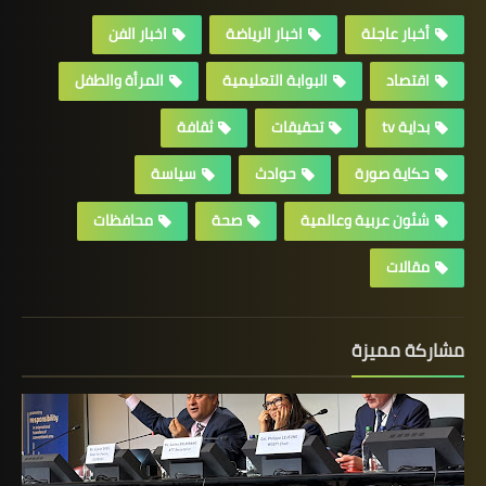
أخبار عاجلة
اخبار الرياضة
اخبار الفن
اقتصاد
البوابة التعليمية
المرأة والطفل
بداية tv
تحقيقات
ثقافة
حكاية صورة
حوادث
سياسة
شئون عربية وعالمية
صحة
محافظات
مقالات
مشاركة مميزة