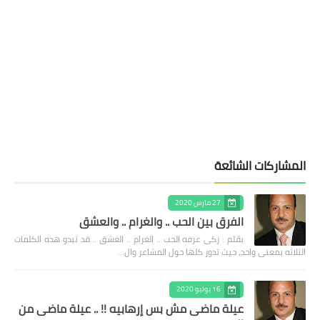
المشاركات الشائعة
27 مارس 2020
الفرق بين الحب .. والغرام .. والعشق
بقلم : زكى عرفه الحب .. الغرام .. العشق .. قد تبدو هذه الكلمات
الثلاثه بمعنى واحد، حيث تدور كلها حول المشاعر وال…
16 يوليو 2020
عيلة ماضى مش بس إرهابيه !! .. عيلة ماضى من