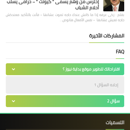
إحترس من وهم يسمى " كيونت " ٠٠ حرامى يسلب
أحلام الشباب
بقلم : زكى عرفه ‎إذا ما كانش عندك حاجه تموت عشانها ٠٠ فأنت بالتأكيد معندكش
حاجه تعيش عشانها ٠٠ نفس الأفعال هاتوص…
المشاركات الأخيرة
FAQ
اقتراحاتك لتطوير موقع بداية نيوز ؟
إجابه السؤال 1
سؤال 2
التسميات