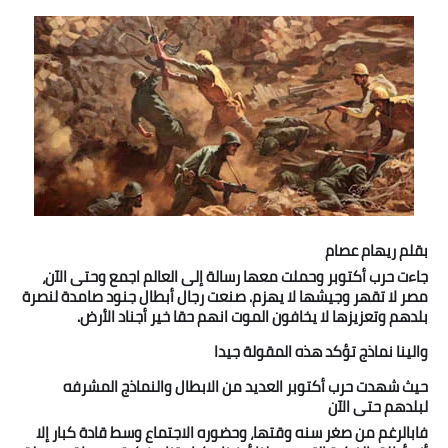
مقالات واراء
محافظات
القاهرة
القليوبية
الجيزة
بقلم ريهام عصام
الاسكندرية
جاءت حرب أكتوبر وحملت معها رسالة إلى العالم اجمع وحتى الآن،
مصر لا تقهر وجيشها لا يهزم. صنعت رجال أبطال جنود صامدة لنصرة
الدقهلية
بلدهم وتعزيزها لا يخافون الموت انهم حقا خير أجناد الأرض.
والينا نماذج تؤكد هذه المقولة جيدا
سوهاج
حيث شهدت حرب أكتوبر العديد من الابطال والنماذج المشرفه
أسيوط
لبلدهم حتى الآن
فابالرغم من صغر سنه وقتها، وحضوره الاجتماع وسط قادة كبار إلا
شمال سيناء