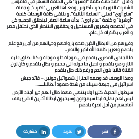
و قال : "لقد كانت كلمة "أوشريا" هي الكلمة الأشهر في قاموس
بداية tv
الشفرات النوبية بحرب أكتوبر ، ومعناها العربي "اضرب"، و جملة
"ساع آوي" تعني "الساعة الثانية"، و بتلقي كافة الوحدات كلمة
حوادث
"أوشريا" و كلمة "ساع آوي"، بدأت ساعة الصفر لينطلق الجميع كل
في تخصصه يقهرون المستحيل و يحققون الانتصار الذي تحتفل مصر
و العرب بذاكراه كل عام.
وغيرهم من الابطال الذين ضحو بارواحهم وحياتهم من أجل رفع علم
بلدهم وتعزيز كلمه الله اكبر والنصر..
فا الجندى المصرى يتقدم فى موجات تلو موجات و كنا نطلق عليه
النار و هو يتقدم و نحيل ما حوله الى جحيم و يظل يتقدم و كان لون
القناة قانيا بلون الدم و رغم ذلك ظل يتقدم
وهذا الوصف قد وصفه الجنرال شموائيل جونين – قائد جيش
اسرائيل فى جبهة سيناء من شدة صمود أبطالنا..........
سيطول الحديث كثيرا ولا ينتهي مهما طال انهم خير أجناد الأرض
ليس لهم نهاية ابدا سيموتون وسيحيون ابطالا آخرين لا شئ يقف
أمامهم من أجل نصرة بلدهم
نشر
تغريد
مشاركة