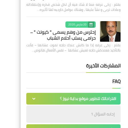
بقلم : زكى عرفه مما لا شك فيه أن لكل شخص فكره وإعتقاداته
وعادات تربى و نشأ عليها ، وهناك عوامل خارجيه لها تأثيره…
20 مارس 2020
إحترس من وهم يسمى " كيونت " ٠٠
حرامى يسلب أحلام الشباب
بقلم : زكى عرفه ‎إذا ما كانش عندك حاجه تموت عشانها ٠٠ فأنت
بالتأكيد معندكش حاجه تعيش عشانها ٠٠ نفس الأفعال هاتوص…
المشاركات الأخيرة
FAQ
اقتراحاتك لتطوير موقع بداية نيوز ؟
إجابه السؤال 1