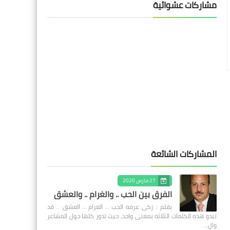
مشاركات عشوائية
المشاركات الشائعة
27 مارس 2020
الفرق بين الحب .. والغرام .. والعشق
بقلم : زكى عرفه الحب .. الغرام .. العشق .. قد
تبدو هذه الكلمات الثلاثه بمعنى واحد، حيث تدور كلها حول المشاعر
وال…