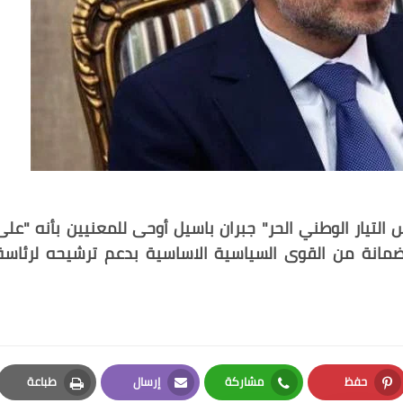
التيار الوطني الحر​" ​جبران باسيل​ أوحى للمعنيين بأنه "على
 ضمانة من القوى السياسية الاساسية بدعم ترشيحه ل​رئاسة
حفظ
مشاركة
إرسال
طباعة