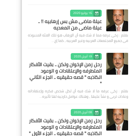
16 يوليو 2020
عيلة ماضى مش بس إرهابيه !! ..
عيلة ماضى من المعديه
بقلم : زكى عرفه مما لا شك فيه أن الإرهاب هو تلك الفئه المنبوذه
فى جميع المجتمعات العربيه وغير العربيه ، كما إج…
19 أبريل 2020
رحل زمن الإخوان ولكن .. بقيت الأفكار
المتطرفه والإعتقادات و الوعود
الكاذبه " قصه حقيقيه .. الجزء الثاني
"
بقلم : زكى عرفه ‎ما لا شك فيه أن لكل شخص فكره وإعتقاداته
وعادات تربى و نشأ عليها ، وهناك عوامل خارجيه لها تأثيره…
08 أبريل 2020
رحل زمن الإخوان ولكن .. بقيت الأفكار
المتطرفه والإعتقادات و الوعود
الكاذبه " قصه حقيقيه .. الجزء الأول "