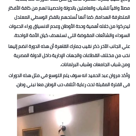
بداية tv
مصلاً واقياً للشباب والعاملين بالدولة وتحصينا لهم من كافة الأفكار
حوادث
المتطرفة الهدامة، كما أنها تُسلحهم بالفكر الوسطي المعتدل
ليدركوا من خلاله أهمية وحدة الأوطان وعدم الانسياق وراء الدعوات
السوداء والشائعات المقوضة التى تستهدف كيان الأمة الواحدة.
علي الجانب الآخر ذكر نقيب جمارك القاهرة أن هذه الدورة انضم إليها
نخب من مختلف القطاعات والجهات الإدارية داخل الدولة المصرية
ومن شباب الجامعات وشباب البرلمانات.
وأكد مروان عبد الحميد انه سوف يتم التوسع في مثل هذه الدورات
فى الفترة المقبلة تحت رعاية ائتلاف حب الوطن معا نبني وطن.