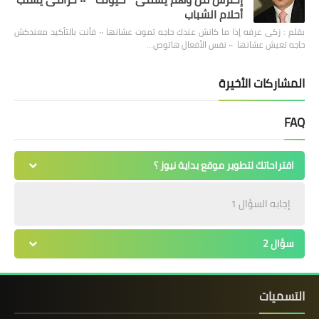
أحلام الشباب
بقلم : زكى عرفه ‎إذا ما كانش عندك حاجه تموت عشانها ٠٠ فأنت بالتأكيد معندكش
حاجه تعيش عشانها ٠٠ نفس الأفعال هاتوص…
المشاركات الأخيرة
FAQ
اقتراحاتك لتطوير موقع بداية نيوز ؟
إجابه السؤال 1
سؤال 2
التسميات