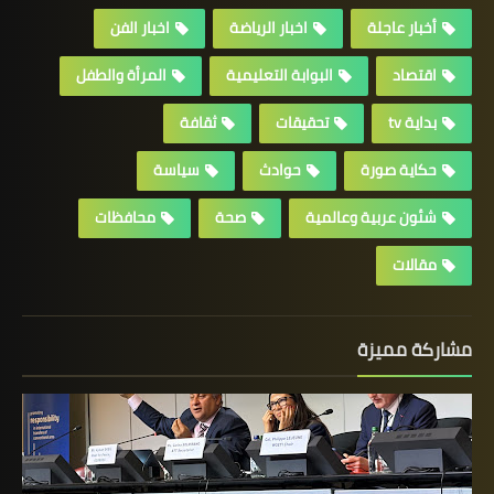
أخبار عاجلة
اخبار الرياضة
اخبار الفن
اقتصاد
البوابة التعليمية
المرأة والطفل
بداية tv
تحقيقات
ثقافة
حكاية صورة
حوادث
سياسة
شئون عربية وعالمية
صحة
محافظات
مقالات
مشاركة مميزة