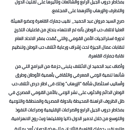
بمخاطر حروب الجيل الرابع والشائعات وتاثيرها على تفتيت الدول
والتطرف والإرهاب وآثارهما على المجتمع.
أخبار الرياضة
صرح السيد مروان عبد الحميد_ نقيب جمارك القاهرة وعضو الهيئة
أخبار الفن
العليا لاتلاف حب الوطن بأنه تم الانتهاء بنحاح من فاعليات التخرج
صحة
لدورة استراتجيات الأمن القومي والتي عُقدت بمقر الاتحاد العام
لنقابات عمال الجيزة تحت إشراف ورعاية ائتلاف حب الوطن وتنظيم
البوابة التعليمية
نقابة جمارك القاهرة.
المزيد
وأضاف عبد الحميد ان الائتلاف يتبنى حزمة من البرامج التي من
شأنها تنمية الوعي المعرفي والثقافي بأهمية الأوطان وطرق
اقتصاد
وأساليب استئصال شأفة “الإرهاب” وذلك فى اطار حرص ائتلاف حب
المرأة والطفل
الوطن الدائم والدئوب على نشر الوعي بالأمن القومي المصري في
ظل الظروف الراهنة المحيطة بالدولة المصرية والمنطقة والتوعية
حكاية صورة
بمخاطر حروب الجيل الرابع والصراعات الإقليمية وصراعات النفوذ
والتوسع من خلال تدمير الدول ذاتيا وتفتيتها وبث روح الانهزامية.
ثقافة
وتابع نقيب جمارك القاهرة قائلا: إن مثل هذه الدورات تُعد بمثابة