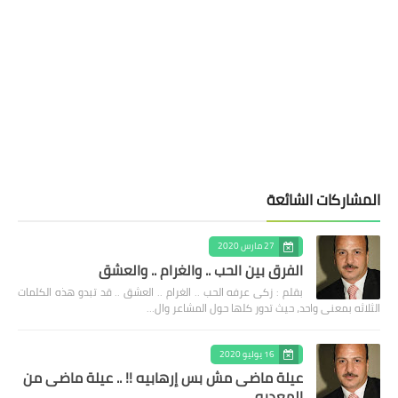
المشاركات الشائعة
27 مارس 2020
الفرق بين الحب .. والغرام .. والعشق
بقلم : زكى عرفه الحب .. الغرام .. العشق .. قد تبدو هذه الكلمات
الثلاثه بمعنى واحد، حيث تدور كلها حول المشاعر وال…
16 يوليو 2020
عيلة ماضى مش بس إرهابيه !! .. عيلة ماضى من
المعديه