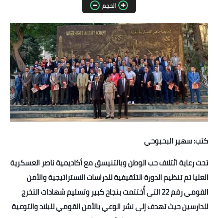
الحجم
مقالات واراء
محافظات
القاهرة
القليوبية
الجيزة
الاسكندرية
كتب: سهير البحبوحي
الدقهلية
تحت رعاية ائتلاف حب الوطن وبالتنيسق مع أكاديمية ناصر العسكرية
سوهاج
العليا تم تنظيم الدورة التثقيفية للدراسات الاستراتيجية والأمن
القومي رقم 22 التى أُختتمت بنجاح كبير وتسليم شهادات التخرج
أسيوط
للدارسين حيث تهدف إلى نشر الوعي بالأمن القومي للبلاد والتوعية
شمال سيناء