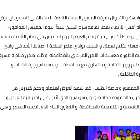
هة و التجوال بفرقة المسرح الحديث التابعة للبيت الفني للمسرح ان عرض
" ولاد البلد" من إنتاج فرقة المسرح الحديث اختتم عروضه صباح أمس الأربعاء بقصر ثقافة شرم الشيخ، ليبدأ اليوم الخميس الموافق ١٠
أكتوبر عروضه بمختلف المناطق بمحافظة جنوب سيناء و حتى يوم ٢٠ أكتوبر ، حيث يقدم العرض اليوم الخميس في تمام الثامنة مساء
بالسوق القديم بمدينة شرم الشيخ ، و الأحد في تمام الثامنة مساء بخليج نعمة ، و السبت بوادي مندر الساعة ١١ صباحا، الأحد في وادي
لعرض بعد ذلك لمدينة الطور و معسكرات الأمن المركزي بالمحافظة، و ذلك ضمن مبادرة مسرح
لدايم وزير الثقافة و بالتعاون مع محافظة جنوب سيناء، وزارة الشباب و
ة الداخلية .
 الجمهور و خاصة الطلاب ، كما شهد العرض اهتمام و دعم كبيرين من
رب خالد فودة محافظ جنوب سيناء، و الذي أثنى على احترافية العرض و
لشعبية و التنفيذية بالمحافظة، و التعاون البناء الذي قدمه الجميع ،و هي