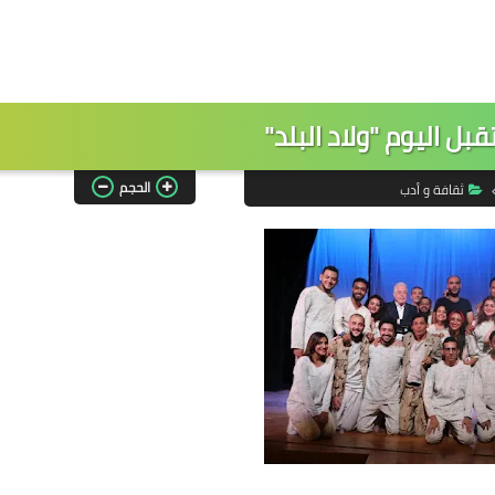
بل اليوم "ولاد البلد"
الحجم
ثقافة و أدب