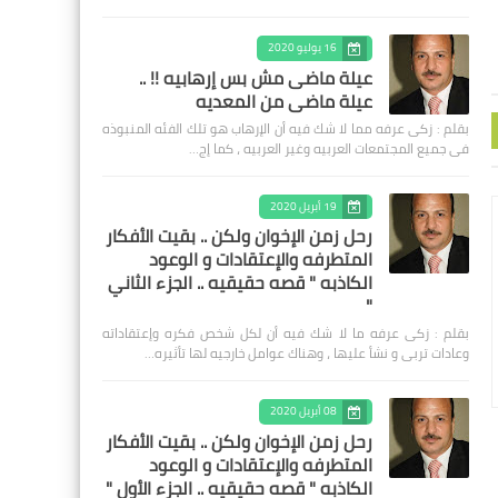
16 يوليو 2020
عيلة ماضى مش بس إرهابيه !! ..
عيلة ماضى من المعديه
بقلم : زكى عرفه مما لا شك فيه أن الإرهاب هو تلك الفئه المنبوذه
فى جميع المجتمعات العربيه وغير العربيه ، كما إج…
19 أبريل 2020
رحل زمن الإخوان ولكن .. بقيت الأفكار
المتطرفه والإعتقادات و الوعود
الكاذبه " قصه حقيقيه .. الجزء الثاني
"
بقلم : زكى عرفه ‎ما لا شك فيه أن لكل شخص فكره وإعتقاداته
وعادات تربى و نشأ عليها ، وهناك عوامل خارجيه لها تأثيره…
08 أبريل 2020
رحل زمن الإخوان ولكن .. بقيت الأفكار
المتطرفه والإعتقادات و الوعود
الكاذبه " قصه حقيقيه .. الجزء الأول "