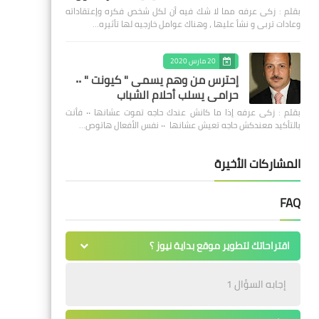
بقلم : زكى عرفه مما لا شك فيه أن لكل شخص فكره وإعتقاداته
وعادات تربى و نشأ عليها ، وهناك عوامل خارجيه لها تأثيره…
20 مارس 2020
إحترس من وهم يسمى " كيونت " ٠٠
حرامى يسلب أحلام الشباب
بقلم : زكى عرفه ‎إذا ما كانش عندك حاجه تموت عشانها ٠٠ فأنت
بالتأكيد معندكش حاجه تعيش عشانها ٠٠ نفس الأفعال هاتوص…
المشاركات الأخيرة
FAQ
اقتراحاتك لتطوير موقع بداية نيوز ؟
إجابه السؤال 1