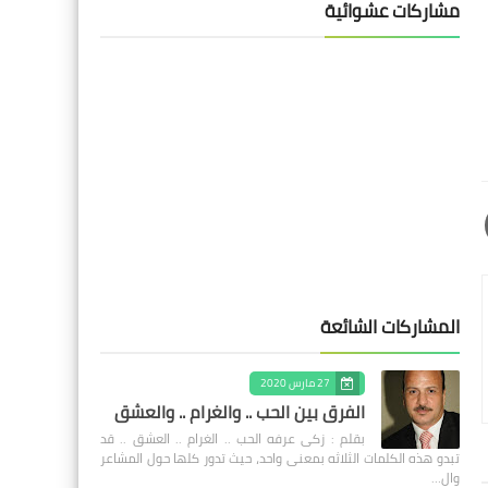
مشاركات عشوائية
المشاركات الشائعة
27 مارس 2020
الفرق بين الحب .. والغرام .. والعشق
بقلم : زكى عرفه الحب .. الغرام .. العشق .. قد
تبدو هذه الكلمات الثلاثه بمعنى واحد، حيث تدور كلها حول المشاعر
وال…