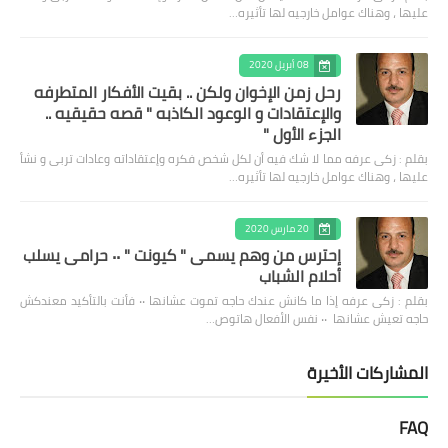
عليها ، وهناك عوامل خارجيه لها تأثيره…
08 أبريل 2020
رحل زمن الإخوان ولكن .. بقيت الأفكار المتطرفه
والإعتقادات و الوعود الكاذبه " قصه حقيقيه ..
الجزء الأول "
بقلم : زكى عرفه مما لا شك فيه أن لكل شخص فكره وإعتقاداته وعادات تربى و نشأ
عليها ، وهناك عوامل خارجيه لها تأثيره…
20 مارس 2020
إحترس من وهم يسمى " كيونت " ٠٠ حرامى يسلب
أحلام الشباب
بقلم : زكى عرفه ‎إذا ما كانش عندك حاجه تموت عشانها ٠٠ فأنت بالتأكيد معندكش
حاجه تعيش عشانها ٠٠ نفس الأفعال هاتوص…
المشاركات الأخيرة
FAQ