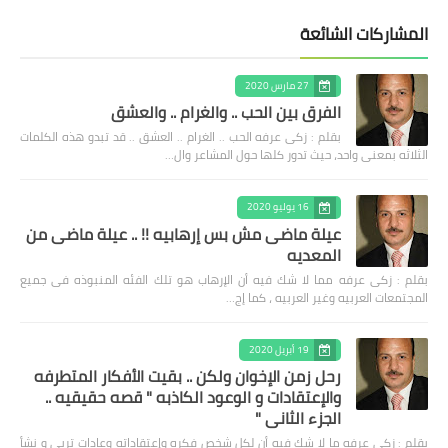
المشاركات الشائعة
27 مارس 2020
الفرق بين الحب .. والغرام .. والعشق
بقلم : زكى عرفه الحب .. الغرام .. العشق .. قد تبدو هذه الكلمات
الثلاثه بمعنى واحد، حيث تدور كلها حول المشاعر وال…
16 يوليو 2020
عيلة ماضى مش بس إرهابيه !! .. عيلة ماضى من
المعديه
بقلم : زكى عرفه مما لا شك فيه أن الإرهاب هو تلك الفئه المنبوذه فى جميع
المجتمعات العربيه وغير العربيه ، كما إج…
19 أبريل 2020
رحل زمن الإخوان ولكن .. بقيت الأفكار المتطرفه
والإعتقادات و الوعود الكاذبه " قصه حقيقيه ..
الجزء الثاني "
بقلم : زكى عرفه ‎ما لا شك فيه أن لكل شخص فكره وإعتقاداته وعادات تربى و نشأ