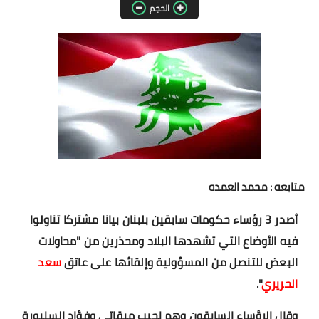
الحجم
مقالات واراء
محافظات
القاهرة
القليوبية
الجيزة
الاسكندرية
متابعه : محمد العمده
الدقهلية
أصدر 3 رؤساء حكومات سابقين بلبنان بيانا مشتركا تناولوا
فيه الأوضاع التي تشهدها البلاد ومحذرين من "محاولات
سوهاج
البعض للتنصل من المسؤولية وإلقائها على عاتق
سعد
الحريري
".
أسيوط
وقال الرؤساء السابقون وهم نجيب ميقاتي وفؤاد السنيورة
شمال سيناء