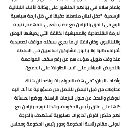
وتمام سلام في بيانهم المنشور على وكالة الأنباء اللبنانية
أخبار الرياضة
الرسمية: "دخل لبنان منعطفا دقيقا في ظل ازمة سياسية
تلوح في الافق بالتزامن مع غضب شعبي نتفهمه، نتيجة
أخبار الفن
الازمة الاقتصادية والمعيشية الخانقة التي يعيشها الوطن
صحة
واللبنانيون. وكان لافتا ان ما يجري سبقته مواقف تصعيدية
لأفرقاء كانوا ولا يزالون مشاركين اساسيين في السلطة
البوابة التعليمية
منذ وقت طويل، هؤلاء هم من رفع سقف المواجهة
المزيد
بالتحريض المباشر على ’قلب الطاولة‘ على الجميع".
اقتصاد
وأضاف البيان: "في هذه الاجواء بات واضحا ان هناك
محاولات من قبل البعض للتنصل من مسؤولية ما آلت اليه
المرأة والطفل
الاوضاع والبحث عن حلول للازمات الراهنة، ووضع المسألة
حكاية صورة
كلها على عاتق رئيس الحكومة. وهذا التوجه بتزامن مع
نهج متكرر لفرض تجاوزات دستورية تستهدف بالدرجة
ثقافة
الاولى مقام رئاسة الحكومة ودور رئيس الحكومة ومجلس