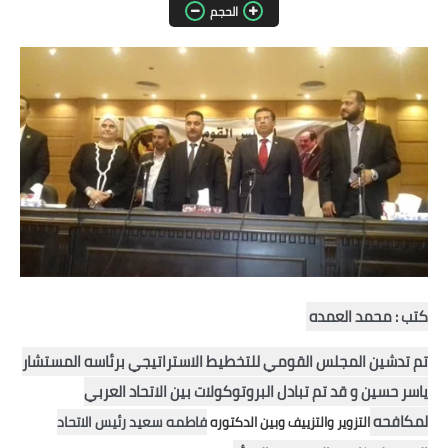
الحجم
مقالات واراء
محافظات
القاهرة
القليوبية
الجيزة
الاسكندرية
الدقهلية
كتب : محمد العمده
سوهاج
تم تدشين المجلس القومي
للتخطيط الاستراتيجي برئاسه المستشار
ياسر حسين و قد تم تبادل البروتوكولات بين الاتحاد العربي
أسيوط
لمكافحه
فاطمه سعيد
رئيس الاتحاد
التزوير والتزييف وبين الدكتوره
شمال سيناء