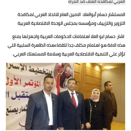
العربي لمكافحه العنف ضد المرأه
أخبار الرياضة
المستشار حسام أبوالعلا: الامين العام للاتحاد العربي لمكافحة
التزوير والتزييف ومؤسسه بمجلس الوحدة الاقتصادية العربية
أخبار الفن
اشار حسام ابو العلا اهتمامات الحكومات العربية واجهزتها بمنع
صحة
هذه الافة هو اهتمام مكلف جدا للقضاءهذه الظاهرة السلبية التي
البوابة التعليمية
تؤثر علي التنمية الاقتصادية العربية وسلامة المستهلك العربي
.
المزيد
اقتصاد
المرأة والطفل
حكاية صورة
ثقافة