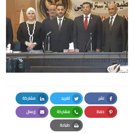
نشر
تغريد
مشاركة
LinkedIn
Twitter
Facebook
حفظ
مشاركة
إرسال
Email
Whatsapp
Pinterest
طباعة
Print