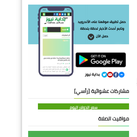
عقد مركز الاستشارات الطبية والشرعية برئاسة الأستاذة الدكتورة إيمان سليمان بقسم الطب الشرعي والسموم الإكلينيكية بكلية الطب جامعة 
طنطا ورشة عمل للتدريب على الإسعافات الأولية في حالات السموم وكيفية كتابة التقرير الطبي الشرعي، وذلك تحت رعاية الأستاذ الدكتور أحمد 
مشاركات عشوائية [رأسي]
سعر الدولار اليوم
مواقيت الصلاة