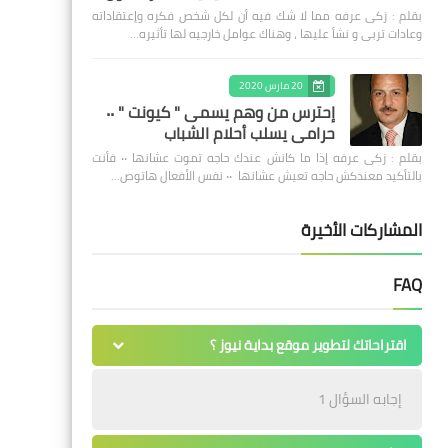
بقلم : زكى عرفه مما لا شك فيه أن لكل شخص فكره وإعتقاداته
وعادات تربى و نشأ عليها ، وهناك عوامل خارجيه لها تأثيره…
20 مارس 2020
إحترس من وهم يسمى " كيونت " ٠٠
حرامى يسلب أحلام الشباب
بقلم : زكى عرفه ‎إذا ما كانش عندك حاجه تموت عشانها ٠٠ فأنت
بالتأكيد معندكش حاجه تعيش عشانها ٠٠ نفس الأفعال هاتوص…
المشاركات الأخيرة
FAQ
اقتراحاتك لتطوير موقع بداية نيوز ؟
إجابه السؤال 1