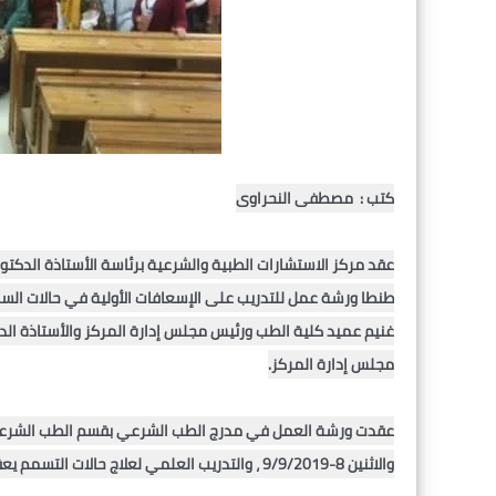
والاثنين 8-9/9/2019 ، والتدريب العلمي لعلاج حالات التسمم يعقد بمقر قسم السموم بمستشفى الطوارئ بالدور الثاني.