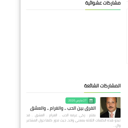
مشاركات عشوائية
المشاركات الشائعة
27 مارس 2020
الفرق بين الحب .. والغرام .. والعشق
بقلم : زكى عرفه الحب .. الغرام .. العشق .. قد
تبدو هذه الكلمات الثلاثه بمعنى واحد، حيث تدور كلها حول المشاعر
وال…