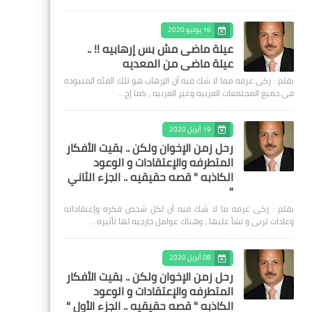
16 يوليو 2020
عيلة ماضى مش بس إرهابيه !! ..
عيلة ماضى من المعديه
بقلم : زكى عرفه مما لا شك فيه أن الإرهاب هو تلك الفئه المنبوذه
فى جميع المجتمعات العربيه وغير العربيه ، كما إج…
19 أبريل 2020
رحل زمن الإخوان ولكن .. بقيت الأفكار
المتطرفه والإعتقادات و الوعود
الكاذبه " قصه حقيقيه .. الجزء الثاني
"
بقلم : زكى عرفه ‎ما لا شك فيه أن لكل شخص فكره وإعتقاداته
وعادات تربى و نشأ عليها ، وهناك عوامل خارجيه لها تأثيره…
08 أبريل 2020
رحل زمن الإخوان ولكن .. بقيت الأفكار
المتطرفه والإعتقادات و الوعود
الكاذبه " قصه حقيقيه .. الجزء الأول "