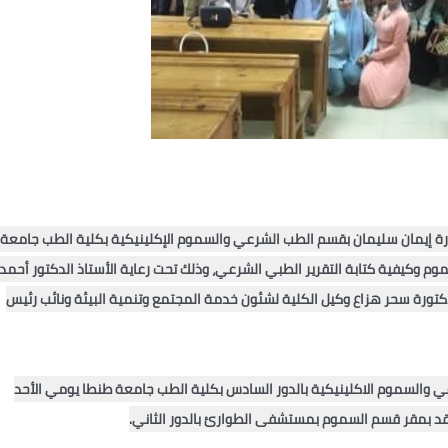
غنيم عميد كلية الطب ورئيس مجلس إدارة المركز والأستاذة الدكتورة سحر هزاع وكيل الكلية لشئون خدمة المجتمع وتنمية البيئة ونائب رئيس 
عقدت ورشة العمل في مدرج الطب الشرعي بقسم الطب الشرعي والسموم الاكلينيكية بالدور السادس بكلية الطب جامعة طنطا يومي الأحد 