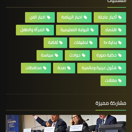
التسميات
أخبار عاجلة
اخبار الرياضة
اخبار الفن
اقتصاد
البوابة التعليمية
المرأة والطفل
بداية tv
تحقيقات
ثقافة
حكاية صورة
حوادث
سياسة
شئون عربية وعالمية
صحة
محافظات
مقالات
مشاركة مميزة