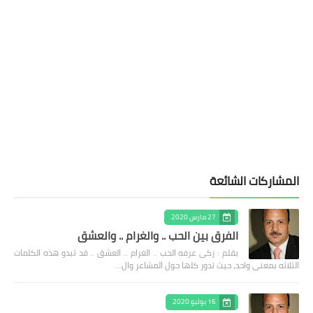
المشاركات الشائعة
27 مارس 2020
الفرق بين الحب .. والغرام .. والعشق
بقلم : زكى عرفه الحب .. الغرام .. العشق .. قد تبدو هذه الكلمات
الثلاثه بمعنى واحد، حيث تدور كلها حول المشاعر وال…
16 يوليو 2020