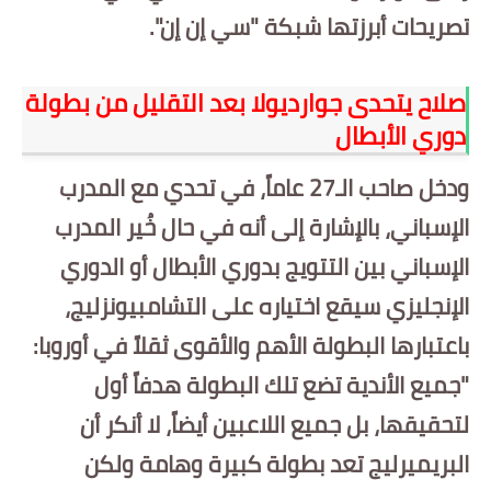
بداية tv
تصريحات أبرزتها شبكة "سي إن إن".
حوادث
صلاح يتحدى جوارديولا بعد التقليل من بطولة
دوري الأبطال
ودخل صاحب الـ27 عاماً، في تحدي مع المدرب
الإسباني، بالإشارة إلى أنه في حال خُير المدرب
الإسباني بين التتويج بدوري الأبطال أو الدوري
الإنجليزي سيقع اختياره على التشامبيونزليج،
باعتبارها البطولة الأهم والأقوى ثقلاً في أوروبا:
"جميع الأندية تضع تلك البطولة هدفاً أول
لتحقيقها، بل جميع اللاعبين أيضاً، لا أنكر أن
البريميرليج تعد بطولة كبيرة وهامة ولكن