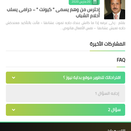
20 مارس 2020
إحترس من وهم يسمى " كيونت " ٠٠ حرامى يسلب
أحلام الشباب
بقلم : زكى عرفه ‎إذا ما كانش عندك حاجه تموت عشانها ٠٠ فأنت بالتأكيد معندكش
حاجه تعيش عشانها ٠٠ نفس الأفعال هاتوص…
المشاركات الأخيرة
FAQ
اقتراحاتك لتطوير موقع بداية نيوز ؟
إجابه السؤال 1
سؤال 2