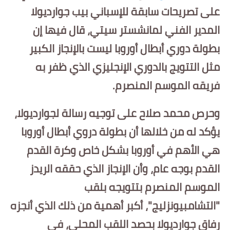
على تصريحات سابقة للإسباني بيب جوارديولا
أخبار الرياضة
المدير الفني لمانشستر سيتي، قال فيها إن
أخبار الفن
بطولة دوري أبطال أوروبا ليست بالإنجاز الكبير
مثل التتويج بالدوري الإنجليزي الذي ظفر به
صحة
فريقه الموسم المنصرم.
البوابة التعليمية
وحرص محمد صلاح على توجيه رسالة لجوارديولا،
المزيد
يؤكد له من خلالها أن بطولة دروي أبطال أوروبا
اقتصاد
هي الأهم في أوروبا بشكل خاص وكرة القدم
المرأة والطفل
القدم بوجه عام، وأن الإنجاز الذي حققه الريدز
الموسم المنصرم بتتويجه بلقب
حكاية صورة
"التشامبيونزليج"، أكبر أهمية من ذلك الذي أنجزه
ثقافة
رفاق جوارديولا بحصد اللقب المحلي، في