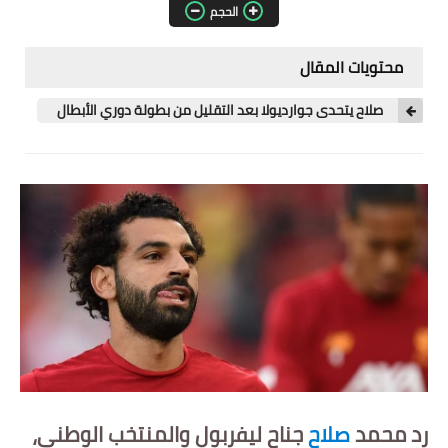
الحجم
مقالات واراء
محتويات المقال
محافظات
صلاح يتحدى جوارديولا بعد التقليل من بطولة دوري الأبطال
القاهرة
القليوبية
الجيزة
الاسكندرية
الدقهلية
سوهاج
أسيوط
رد محمد
صلاح
جناح ليفربول والمنتخب الوطني،
شمال سيناء