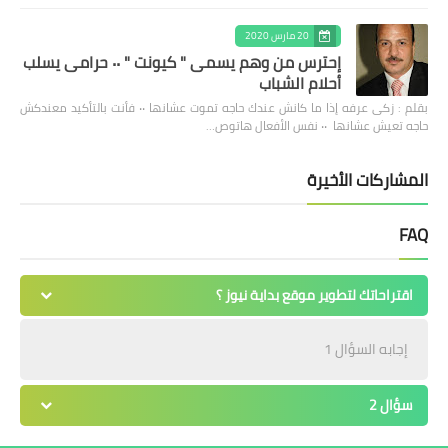
20 مارس 2020
إحترس من وهم يسمى " كيونت " ٠٠ حرامى يسلب
أحلام الشباب
بقلم : زكى عرفه ‎إذا ما كانش عندك حاجه تموت عشانها ٠٠ فأنت بالتأكيد معندكش
حاجه تعيش عشانها ٠٠ نفس الأفعال هاتوص…
المشاركات الأخيرة
FAQ
اقتراحاتك لتطوير موقع بداية نيوز ؟
إجابه السؤال 1
سؤال 2