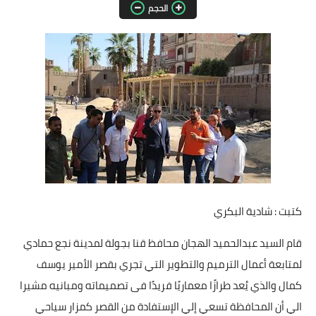
الحجم
مقالات واراء
محافظات
القاهرة
القليوبية
الجيزة
الاسكندرية
كتبت : شادية البكري
الدقهلية
قام السيد عبدالحميد الهجان محافظ قنا بجولة لمدينة نجع حمادي
سوهاج
لمتابعة أعمال الترميم والتطوير التي تجري بقصر الأمير يوسف
أسيوط
كمال والذي يُعد طرازًا معماريًا فريدًا فى تصميماته ومبانيه مشيرا
الي أن المحافظة تسعي إلي الإستفادة من القصر كمزار سياحي
شمال سيناء