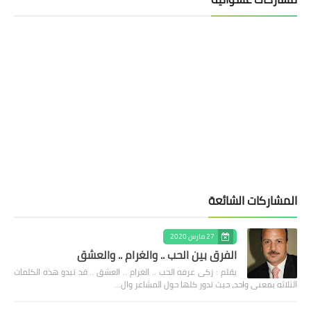
المشاركات الشائعة
27 مارس 2020
الفرق بين الحب .. والغرام .. والعشق
بقلم : زكى عرفه الحب .. الغرام .. العشق .. قد تبدو هذه الكلمات
الثلاثه بمعنى واحد، حيث تدور كلها حول المشاعر وال…