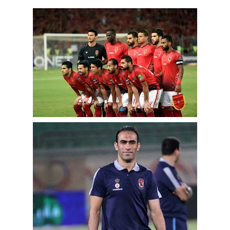
مقالات واراء
محافظات
القاهرة
القليوبية
الجيزة
الاسكندرية
الدقهلية
سوهاج
أسيوط
شمال سيناء