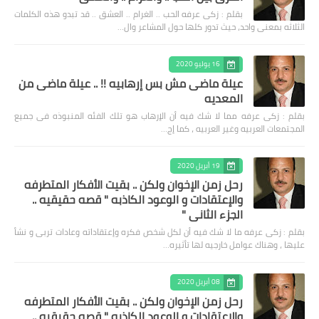
بقلم : زكى عرفه الحب .. الغرام .. العشق .. قد تبدو هذه الكلمات
الثلاثه بمعنى واحد، حيث تدور كلها حول المشاعر وال…
16 يوليو 2020
عيلة ماضى مش بس إرهابيه !! .. عيلة ماضى من
المعديه
بقلم : زكى عرفه مما لا شك فيه أن الإرهاب هو تلك الفئه المنبوذه فى جميع
المجتمعات العربيه وغير العربيه ، كما إج…
19 أبريل 2020
رحل زمن الإخوان ولكن .. بقيت الأفكار المتطرفه
والإعتقادات و الوعود الكاذبه " قصه حقيقيه ..
الجزء الثاني "
بقلم : زكى عرفه ‎ما لا شك فيه أن لكل شخص فكره وإعتقاداته وعادات تربى و نشأ
عليها ، وهناك عوامل خارجيه لها تأثيره…
08 أبريل 2020
رحل زمن الإخوان ولكن .. بقيت الأفكار المتطرفه
والإعتقادات و الوعود الكاذبه " قصه حقيقيه ..