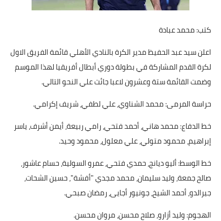
أخبار الرياضة
كتب: محمد عبادة
أخبار الفن
اعلن سيد عبد الحفيظ مدير الكرة بالنادي الأهلي قائمة الفريق الاول
صحة
لكرة القدم المشاركة في بطولة دوري أبطال أفريقيا لهذا الموسم
وضمت القائمة ستة وعشرون لاعبا جائت علي النحو التالي.
البوابة التعليمية
حراسة المرمى: محمد الشناوي، علي لطفي، شريف إكرامي.
المزيد
خط الدفاع: محمد هاني، أحمد فتحي، رامي ربيعة، أيمن أشرف، ياسر
اقتصاد
إبراهيم، محمود متولي، علي معلول، محمود وحيد.
المرأة والطفل
خط الوسط: أليو ديانج، حمدي فتحي، عمرو السولية، حسام عاشور،
صالح جمعة، وليد سليمان، محمد مجدي "أفشة"، حسين الشحات،
حكاية صورة
جيرالدو، أحمد الشيخ، جونيور أجايى، رمضان صبحي.
ثقافة
الهجوم: وليد أزارو، صلاح محسن، مروان محسن.