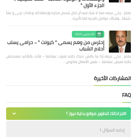
الجزء الأول "
بقلم : زكى عرفه مما لا شك فيه أن لكل شخص فكره وإعتقاداته وعادات تربى و نشأ
عليها ، وهناك عوامل خارجيه لها تأثيره…
20 مارس 2020
إحترس من وهم يسمى " كيونت " ٠٠ حرامى يسلب
أحلام الشباب
بقلم : زكى عرفه ‎إذا ما كانش عندك حاجه تموت عشانها ٠٠ فأنت بالتأكيد معندكش
حاجه تعيش عشانها ٠٠ نفس الأفعال هاتوص…
المشاركات الأخيرة
FAQ
اقتراحاتك لتطوير موقع بداية نيوز ؟
إجابه السؤال 1