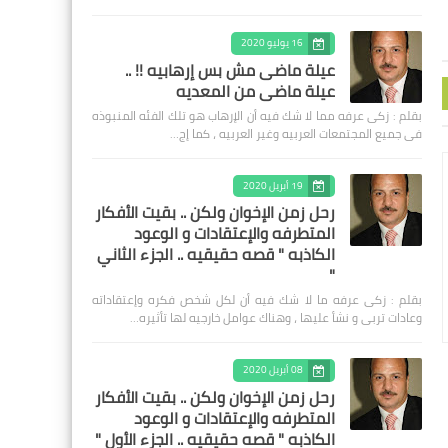
16 يوليو 2020
عيلة ماضى مش بس إرهابيه !! ..
عيلة ماضى من المعديه
بقلم : زكى عرفه مما لا شك فيه أن الإرهاب هو تلك الفئه المنبوذه
فى جميع المجتمعات العربيه وغير العربيه ، كما إج…
19 أبريل 2020
رحل زمن الإخوان ولكن .. بقيت الأفكار
المتطرفه والإعتقادات و الوعود
الكاذبه " قصه حقيقيه .. الجزء الثاني
"
بقلم : زكى عرفه ‎ما لا شك فيه أن لكل شخص فكره وإعتقاداته
وعادات تربى و نشأ عليها ، وهناك عوامل خارجيه لها تأثيره…
08 أبريل 2020
رحل زمن الإخوان ولكن .. بقيت الأفكار
المتطرفه والإعتقادات و الوعود
الكاذبه " قصه حقيقيه .. الجزء الأول "