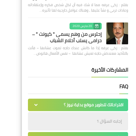
بقلم : زكى عرفه مما لا شك فيه أن لكل شخص فكره وإعتقاداته
وعادات تربى و نشأ عليها ، وهناك عوامل خارجيه لها تأثيره…
20 مارس 2020
إحترس من وهم يسمى " كيونت " ٠٠
حرامى يسلب أحلام الشباب
بقلم : زكى عرفه ‎إذا ما كانش عندك حاجه تموت عشانها ٠٠ فأنت
بالتأكيد معندكش حاجه تعيش عشانها ٠٠ نفس الأفعال هاتوص…
المشاركات الأخيرة
FAQ
اقتراحاتك لتطوير موقع بداية نيوز ؟
إجابه السؤال 1