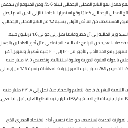
2018/2019 أظهرت تحسناً كبيراً على أكثر من صعيد، حيث ارتفع معدل نمو الناتج المحلي الإجمالي ليبلغ 5.6%، ومن المتوقع أن ينخفض
ليحقق النسبة المستهدفة بقيمة 8.4% من الناتج المحلي الإجمالي، كما يُتوقع استمرار الاتجاه التنازلي للدين العام ليصل
وفيما يتعلق بموازنة العام المالي الجديد 2019/2020، أشار السيد وزير المالية إلى أن مصروفاتها تصل إلى حوالي 1.6 تريليون جنيه،
لزيادة مخصصات العديد من البرامج ذات البعد الاجتماعي مثل أجور العاملين بالجهاز
الإداري للدولة التي بلغت ٣٠١ مليار جنيه بزيادة ٣١ مليار جنيه لتمويل رفع الحد الأدنى للأجور من ١٢٠٠ إلى ٢٠٠٠ جنيه شهرياً، وتمويل أكبر
حركة ترقيات بالجهاز الإداري للدولة، فضلاً عن منح جميع العاملين بالدولة العلاوة الدورية وعلاوة استثنائية، وتخصيص ١٨,٥ مليار جنيه
لصرف معاشات الضمان الاجتماعي وبرنامج تكافل وكرامة، وكذا تخصيص 28.5 مليار جنيه لتمويل زيادة المعاشات بنسبة 15% من إجمالي
كما تشمل الموازنة الجديدة زيادة غير مسبوقة في مخصصات التنمية البشرية، خاصة التعليم والصحة، حيث تصل إلى ٣٢٦,٨ مليار جنيه
مقابل ٢٥٧,٧ مليار جنيه في موازنة العام الماضي، منها ١٢٤,٩مليار جنيه لقطاع الصحة، و١٣٤,٨ مليار جنيه لقطاع التعليم قبل الجامعي،
ن الموازنة الجديدة تستهدف مواصلة تحسين أداء الاقتصاد المصري الذي