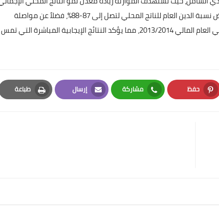
ادي الشامل، حيث تستهدف الموازنة زيادة معدل نمو الناتج المحلي الإجمالي
ليصل إلى 6%، ومواصلة خفض عجز الموازنة ليبلغ 7.2%، وخفض نسبة الدين العام للناتج المحلي لتصل إلى 87-88%، فضلاً عن مواصلة
خفض معدل البطالة ليصل إلى أقل من 9% مقارنة بـ 13.3% في العام المالي 2013/2014، مما يؤكد النتائج الإيجابية المباشرة التي تمس
حفظ
مشاركة
إرسال
طباعة
Print
Email
Whatsapp
Pinterest