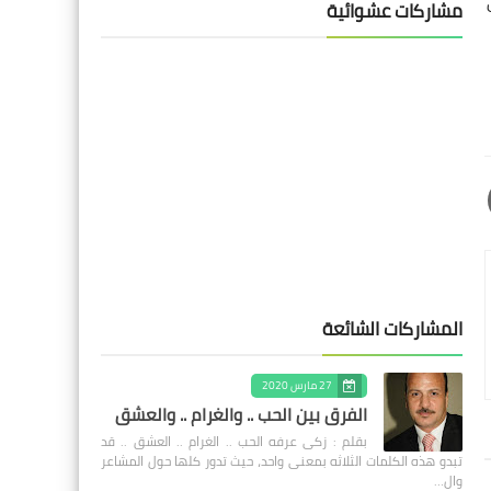
مشاركات عشوائية
المشاركات الشائعة
27 مارس 2020
الفرق بين الحب .. والغرام .. والعشق
بقلم : زكى عرفه الحب .. الغرام .. العشق .. قد
تبدو هذه الكلمات الثلاثه بمعنى واحد، حيث تدور كلها حول المشاعر
وال…