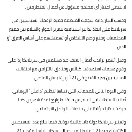
لا ينبغي اعتبار أي مجتمع مسؤولا عن أعمال المتطرفين .
أخبار الرياضة
وحسب البيان ذاته، شجعت المنظمة جميع الزعماء السياسيين في
أخبار الفن
سريلانكا على اتخاذ تدابير استباقية لتعزيز الحوار والسلام بين جميع
المجتمعات ومنع وصم الأشخاص أو تهميشهم على أساس العرق أو
صحة
الدين.
البوابة التعليمية
وقبل أشهر تزايدت أعمال العنف ضد مسلمين في سريلانكا ردا على
المزيد
وقوع هجمات استهدفت كنائس وفنادق، بالتزامن مع احتفالات
المسيحيين بعيد الفصح في 21 أبريل/نيسان الماضي.
اقتصاد
وفي اليوم التالي للهجمات، التي تبناها تنظيم "داعش" الإرهابي،
المرأة والطفل
أعلنت السلطات في البلاد، عن حالة الطوارئ لمدة شهرين، كما
حكاية صورة
فرضت حظرا مؤقتا على منصات التواصل الاجتماعي.
ثقافة
وتعتبر سريلانكا دولة ذات غالبية بوذية، فيما يبلغ عدد المسيحيين
الكاثوليك فيها 1.2 مليونا، من إجمالي سكان البلاد المقدر بـ21