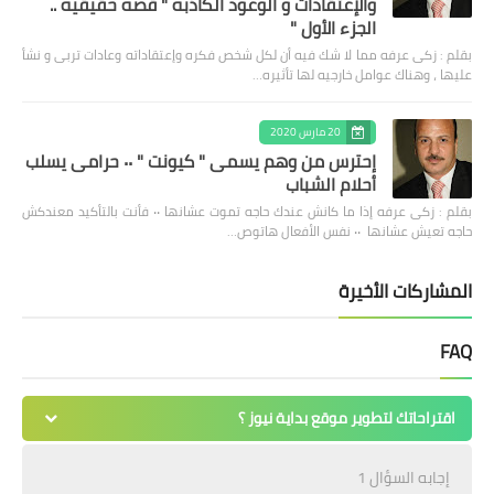
والإعتقادات و الوعود الكاذبه " قصه حقيقيه ..
الجزء الأول "
بقلم : زكى عرفه مما لا شك فيه أن لكل شخص فكره وإعتقاداته وعادات تربى و نشأ
عليها ، وهناك عوامل خارجيه لها تأثيره…
20 مارس 2020
إحترس من وهم يسمى " كيونت " ٠٠ حرامى يسلب
أحلام الشباب
بقلم : زكى عرفه ‎إذا ما كانش عندك حاجه تموت عشانها ٠٠ فأنت بالتأكيد معندكش
حاجه تعيش عشانها ٠٠ نفس الأفعال هاتوص…
المشاركات الأخيرة
FAQ
اقتراحاتك لتطوير موقع بداية نيوز ؟
إجابه السؤال 1