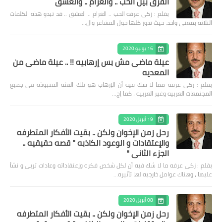
الفرق بين الحب .. والغرام .. والعشق
بقلم : زكى عرفه الحب .. الغرام .. العشق .. قد تبدو هذه الكلمات
الثلاثه بمعنى واحد، حيث تدور كلها حول المشاعر وال…
16 يوليو 2020
عيلة ماضى مش بس إرهابيه !! .. عيلة ماضى من
المعديه
بقلم : زكى عرفه مما لا شك فيه أن الإرهاب هو تلك الفئه المنبوذه فى جميع
المجتمعات العربيه وغير العربيه ، كما إج…
19 أبريل 2020
رحل زمن الإخوان ولكن .. بقيت الأفكار المتطرفه
والإعتقادات و الوعود الكاذبه " قصه حقيقيه ..
الجزء الثاني "
بقلم : زكى عرفه ‎ما لا شك فيه أن لكل شخص فكره وإعتقاداته وعادات تربى و نشأ
عليها ، وهناك عوامل خارجيه لها تأثيره…
08 أبريل 2020
رحل زمن الإخوان ولكن .. بقيت الأفكار المتطرفه