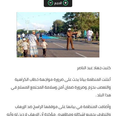
الحجم
مقالات واراء
محافظات
القاهرة
القليوبية
الجيزة
الاسكندرية
كتبت جهاد عبد الناصر
الدقهلية
أعلنت المنظمة بيانا يحث على ضرورة مواجهة خطاب الكراهية
والتعصب بحزم ،وضرورة ضمان أمن وسلامة المجتمع المسلم في
سوهاج
هذا البلد .
أسيوط
وأضافت المنظمة في بيانها على موقفها الراسخ ضد الإرهاب
والتطرف بجميع اشكاله ومظاهره ، مؤكدة أن الإرهاب لا دين له وأنه
شمال سيناء