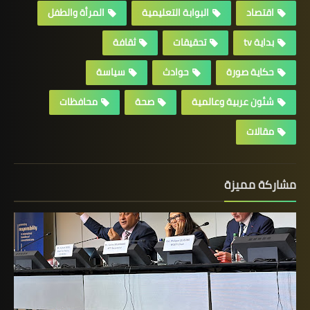
اقتصاد
البوابة التعليمية
المرأة والطفل
بداية tv
تحقيقات
ثقافة
حكاية صورة
حوادث
سياسة
شئون عربية وعالمية
صحة
محافظات
مقالات
مشاركة مميزة