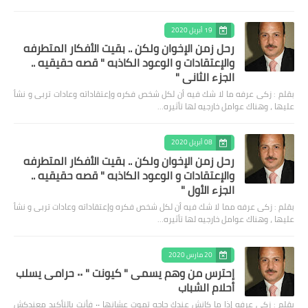
19 أبريل 2020
رحل زمن الإخوان ولكن .. بقيت الأفكار المتطرفه
والإعتقادات و الوعود الكاذبه " قصه حقيقيه ..
الجزء الثاني "
بقلم : زكى عرفه ‎ما لا شك فيه أن لكل شخص فكره وإعتقاداته وعادات تربى و نشأ
عليها ، وهناك عوامل خارجيه لها تأثيره…
08 أبريل 2020
رحل زمن الإخوان ولكن .. بقيت الأفكار المتطرفه
والإعتقادات و الوعود الكاذبه " قصه حقيقيه ..
الجزء الأول "
بقلم : زكى عرفه مما لا شك فيه أن لكل شخص فكره وإعتقاداته وعادات تربى و نشأ
عليها ، وهناك عوامل خارجيه لها تأثيره…
20 مارس 2020
إحترس من وهم يسمى " كيونت " ٠٠ حرامى يسلب
أحلام الشباب
بقلم : زكى عرفه ‎إذا ما كانش عندك حاجه تموت عشانها ٠٠ فأنت بالتأكيد معندكش