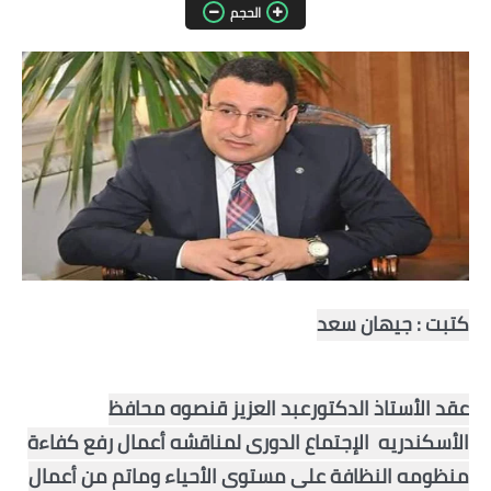
الحجم
مقالات واراء
محافظات
القاهرة
القليوبية
الجيزة
الاسكندرية
كتبت : جيهان سعد
الدقهلية
سوهاج
عقد الأستاذ الدكتورعبد العزيز قنصوه محافظ 
أسيوط
الأسكندريه  الإجتماع الدورى لمناقشه أعمال رفع كفاءة 
منظومه النظافة على مستوى الأحياء وماتم من أعمال 
شمال سيناء