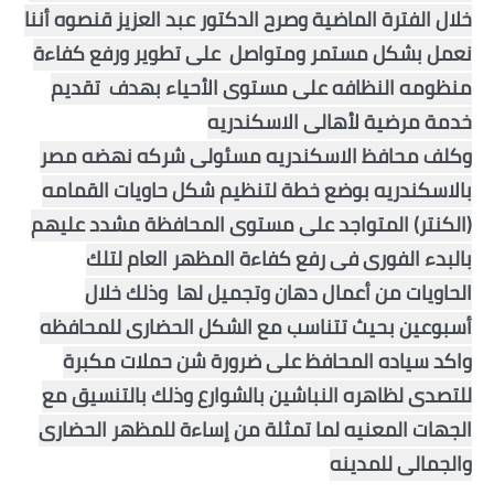
خلال الفترة الماضية وصرح الدكتور عبد العزيز قنصوه أننا 
أخبار الرياضة
نعمل بشكل مستمر ومتواصل  على تطوير ورفع كفاءة 
منظومه النظافه على مستوى الأحياء بهدف  تقديم 
أخبار الفن
صحة
وكلف محافظ الاسكندريه مسئولى شركه نهضه مصر 
بالاسكندريه بوضع خطة لتنظيم شكل حاويات القمامه  
البوابة التعليمية
(الكنتر) المتواجد على مستوى المحافظة مشدد عليهم 
المزيد
بالبدء الفورى فى رفع كفاءة المظهر العام لتلك 
الحاويات من أعمال دهان وتجميل لها  وذلك خلال 
اقتصاد
المرأة والطفل
واكد سياده المحافظ على ضرورة شن حملات مكبرة 
للتصدى لظاهره النباشين بالشوارع وذلك بالتنسيق مع 
حكاية صورة
الجهات المعنيه لما تمثلة من إساءة للمظهر الحضارى 
ثقافة
والجمالى للمدينه