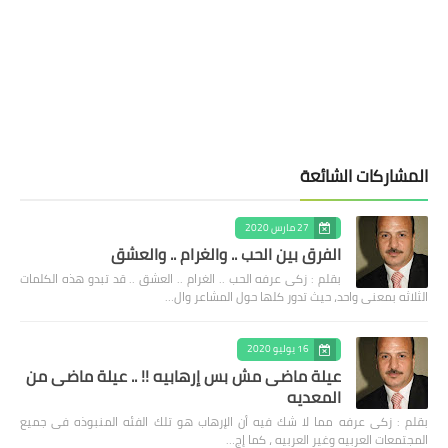
المشاركات الشائعة
27 مارس 2020
الفرق بين الحب .. والغرام .. والعشق
بقلم : زكى عرفه الحب .. الغرام .. العشق .. قد تبدو هذه الكلمات
الثلاثه بمعنى واحد، حيث تدور كلها حول المشاعر وال…
16 يوليو 2020
عيلة ماضى مش بس إرهابيه !! .. عيلة ماضى من
المعديه
بقلم : زكى عرفه مما لا شك فيه أن الإرهاب هو تلك الفئه المنبوذه فى جميع
المجتمعات العربيه وغير العربيه ، كما إج…