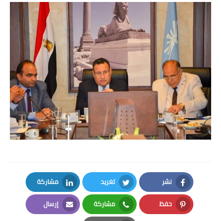
بداية tv
حوادث
نشر
تغريد
مشاركة
LinkedIn
Twitter
Facebook
حفظ
مشاركة
إرسال
Email
Whatsapp
Pinterest