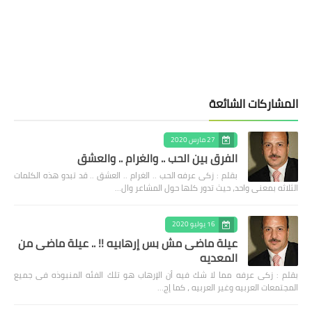
المشاركات الشائعة
27 مارس 2020
الفرق بين الحب .. والغرام .. والعشق
بقلم : زكى عرفه الحب .. الغرام .. العشق .. قد تبدو هذه الكلمات
الثلاثه بمعنى واحد، حيث تدور كلها حول المشاعر وال…
16 يوليو 2020
عيلة ماضى مش بس إرهابيه !! .. عيلة ماضى من
المعديه
بقلم : زكى عرفه مما لا شك فيه أن الإرهاب هو تلك الفئه المنبوذه فى جميع
المجتمعات العربيه وغير العربيه ، كما إج…