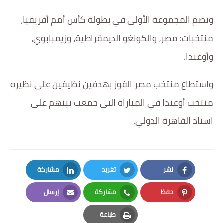
وتضم المجموعة الأولى في بطولة كأس أمم أفريقيا،
أخبار الرياضة
منتخبات: مصر، والكونغو الديمقراطية، وزيمبابوي،
أخبار الفن
وأوغندا.
صحة
واستطاع منتخب مصر الفوز بهدفين نظيفين على نظيره
البوابة التعليمية
منتخب أوغندا في المباراة التي جمعت بينهم على
المزيد
استاد القاهرة الدولي.
اقتصاد
المرأة والطفل
نشر
تغريد
مشاركة
حكاية صورة
LinkedIn
Twitter
Facebook
حفظ
مشاركة
إرسال
ثقافة
Email
Whatsapp
Pinterest
طباعة