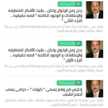
19 أبريل 2020
رحل زمن الإخوان ولكن .. بقيت الأفكار المتطرفه
والإعتقادات و الوعود الكاذبه " قصه حقيقيه ..
الجزء الثاني "
بقلم : زكى عرفه ‎ما لا شك فيه أن لكل شخص فكره وإعتقاداته وعادات تربى و نشأ
عليها ، وهناك عوامل خارجيه لها تأثيره…
08 أبريل 2020
رحل زمن الإخوان ولكن .. بقيت الأفكار المتطرفه
والإعتقادات و الوعود الكاذبه " قصه حقيقيه ..
الجزء الأول "
بقلم : زكى عرفه مما لا شك فيه أن لكل شخص فكره وإعتقاداته وعادات تربى و نشأ
عليها ، وهناك عوامل خارجيه لها تأثيره…
20 مارس 2020
إحترس من وهم يسمى " كيونت " ٠٠ حرامى يسلب
أحلام الشباب
بقلم : زكى عرفه ‎إذا ما كانش عندك حاجه تموت عشانها ٠٠ فأنت بالتأكيد معندكش
حاجه تعيش عشانها ٠٠ نفس الأفعال هاتوص…