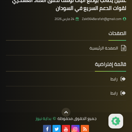
عقيل يطالب بوضع آليات لوقف تدفق العتاد العسكري
لقوات الدعم السريع في السودان
Zaki5648arafah@gmail.com
24 مارس 2026
الصفحات
الصفحة الرئيسية
قائمة إفتراضية
رابط
رابط
جميع الحقوق محفوظة
بداية نيوز
©