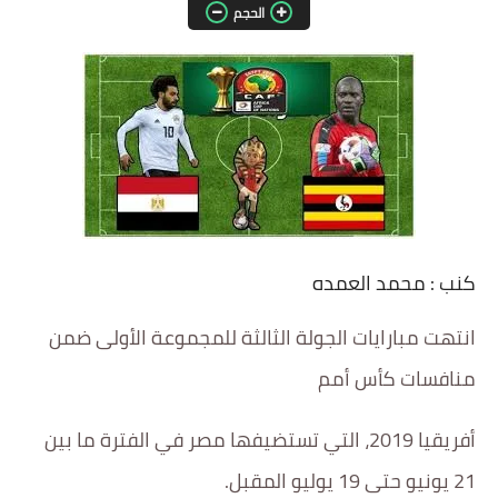
الحجم
مقالات واراء
محافظات
القاهرة
القليوبية
الجيزة
كنب : محمد العمده
الاسكندرية
انتهت مبارايات الجولة الثالثة للمجموعة الأولى ضمن
الدقهلية
منافسات كأس أمم
سوهاج
أفريقيا 2019، التي تستضيفها مصر في الفترة ما بين
أسيوط
21 يونيو حتى 19 يوليو المقبل.
شمال سيناء