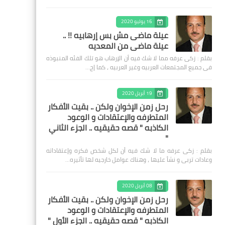
16 يوليو 2020
عيلة ماضى مش بس إرهابيه !! ..
عيلة ماضى من المعديه
بقلم : زكى عرفه مما لا شك فيه أن الإرهاب هو تلك الفئه المنبوذه
فى جميع المجتمعات العربيه وغير العربيه ، كما إج…
19 أبريل 2020
رحل زمن الإخوان ولكن .. بقيت الأفكار
المتطرفه والإعتقادات و الوعود
الكاذبه " قصه حقيقيه .. الجزء الثاني
"
بقلم : زكى عرفه ‎ما لا شك فيه أن لكل شخص فكره وإعتقاداته
وعادات تربى و نشأ عليها ، وهناك عوامل خارجيه لها تأثيره…
08 أبريل 2020
رحل زمن الإخوان ولكن .. بقيت الأفكار
المتطرفه والإعتقادات و الوعود
الكاذبه " قصه حقيقيه .. الجزء الأول "