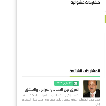
مشاركات عشوائية
المشاركات الشائعة
27 مارس 2020
الفرق بين الحب .. والغرام .. والعشق
بقلم : زكى عرفه الحب .. الغرام .. العشق .. قد
تبدو هذه الكلمات الثلاثه بمعنى واحد، حيث تدور كلها حول المشاعر
وال…