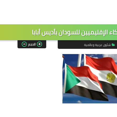
ء الإقليميين للسودان بأديس أبابا
الحجم
شئون عربية وعالمية