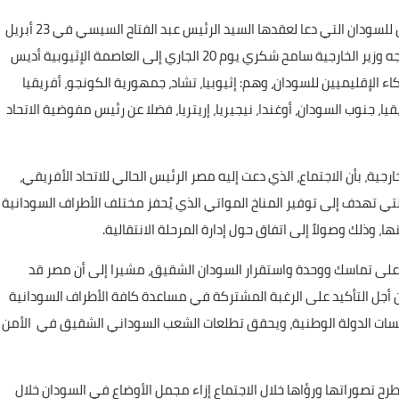
في إطار تنفيذ تكليفات القمة التشاورية للشركاء الإقليميين للسودان التي دعا لعقدها السيد الرئيس عبد الفتاح السيسي في 23 أبريل
٢٠١٩ في القاهرة ، واتصالا برئاسة مصر للاتحاد الأفريقي، يتوجه وزير الخارجية سامح شكري يوم 20 الجاري إلى العاصمة الإثيوبية أديس
كاء الإقليميين للسودان، وهم: إثيوبيا، تشاد، جمهورية الكونجو، أفريقيا
يا، جنوب السودان، أوغندا، نيجيريا، إريتريا، فضلا عن رئيس مفوضية الاتحاد
ية، بأن الاجتماع، الذي دعت إليه مصر الرئيس الحالي للاتحاد الأفريقي،
لتي تهدف إلى توفير المناخ المواتي الذي يُحفز مختلف الأطراف السودانية
، وذلك وصولاً إلى اتفاق حول إدارة المرحلة الانتقالية.
على تماسك ووحدة واستقرار السودان الشقيق، مشيرا إلى أن مصر قد
ن أجل التأكيد على الرغبة المشتركة في مساعدة كافة الأطراف السودانية
سسات الدولة الوطنية، ويحقق تطلعات الشعب السوداني الشقيق في الأمن
رح تصوراتها ورؤاها خلال الاجتماع إزاء مجمل الأوضاع في السودان خلال