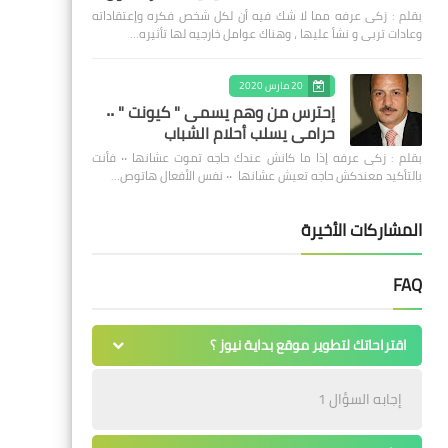
بقلم : زكى عرفه مما لا شك فيه أن لكل شخص فكره وإعتقاداته
وعادات تربى و نشأ عليها ، وهناك عوامل خارجيه لها تأثيره…
20 مارس 2020
إحترس من وهم يسمى " كيونت " ٠٠
حرامى يسلب أحلام الشباب
بقلم : زكى عرفه ‎إذا ما كانش عندك حاجه تموت عشانها ٠٠ فأنت
بالتأكيد معندكش حاجه تعيش عشانها ٠٠ نفس الأفعال هاتوص…
المشاركات الأخيرة
FAQ
اقتراحاتك لتطوير موقع بداية نيوز ؟
إجابه السؤال 1