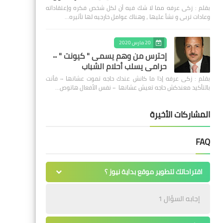
بقلم : زكى عرفه مما لا شك فيه أن لكل شخص فكره وإعتقاداته
وعادات تربى و نشأ عليها ، وهناك عوامل خارجيه لها تأثيره…
20 مارس 2020
إحترس من وهم يسمى " كيونت " ٠٠
حرامى يسلب أحلام الشباب
بقلم : زكى عرفه ‎إذا ما كانش عندك حاجه تموت عشانها ٠٠ فأنت
بالتأكيد معندكش حاجه تعيش عشانها ٠٠ نفس الأفعال هاتوص…
المشاركات الأخيرة
FAQ
اقتراحاتك لتطوير موقع بداية نيوز ؟
إجابه السؤال 1