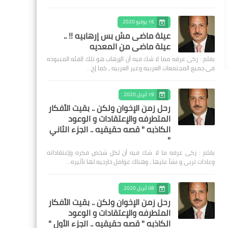
16 يوليو 2020
عيلة ماضى مش بس إرهابيه !! ..
عيلة ماضى من المعديه
بقلم : زكى عرفه مما لا شك فيه أن الإرهاب هو تلك الفئه المنبوذه
فى جميع المجتمعات العربيه وغير العربيه ، كما إج…
19 أبريل 2020
رحل زمن الإخوان ولكن .. بقيت الأفكار
المتطرفه والإعتقادات و الوعود
الكاذبه " قصه حقيقيه .. الجزء الثاني
"
بقلم : زكى عرفه ‎ما لا شك فيه أن لكل شخص فكره وإعتقاداته
وعادات تربى و نشأ عليها ، وهناك عوامل خارجيه لها تأثيره…
08 أبريل 2020
رحل زمن الإخوان ولكن .. بقيت الأفكار
المتطرفه والإعتقادات و الوعود
الكاذبه " قصه حقيقيه .. الجزء الأول "