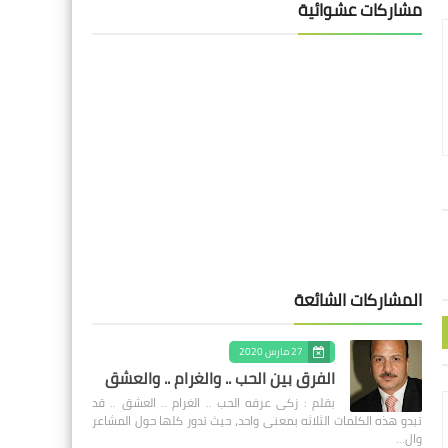
مشاركات عشوائية
المشاركات الشائعة
27 مارس 2020
الفرق بين الحب .. والغرام .. والعشق
بقلم : زكى عرفه الحب .. الغرام .. العشق .. قد
تبدو هذه الكلمات الثلاثه بمعنى واحد، حيث تدور كلها حول المشاعر
وال…