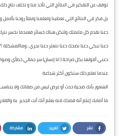
توقف عن التفكير في النتائج التي تأخذ منا و تخلف نتاج ذلك ا
بل فكر في النتائج التي تعطينا وتعلمنا وتملأ روحنا بألامل 
دعنا نقدم كل مانملك ولتكن هناك خسائر فعندما نخسر نترك 
دعنا نبكي دعنا نضحك دعنا نتعثر دعنا نجري ..وماالمشكلة ؟!
دعني أقولها بكل صراحة ( انا إنسان) سر جمالي خطأي وصوا
عندما تعلم ذلك ستكون أكثر شجاعة
الشعور بأنك ضحية حدث أو عرض ليس من صفاتك ولا يتناسب 
ما أصابك إعلم أنة قصدك لانه يعلم أنك أنت الجدير به والقادر 
نشر
تغريد
مشاركة
LinkedIn
Twitter
Facebook