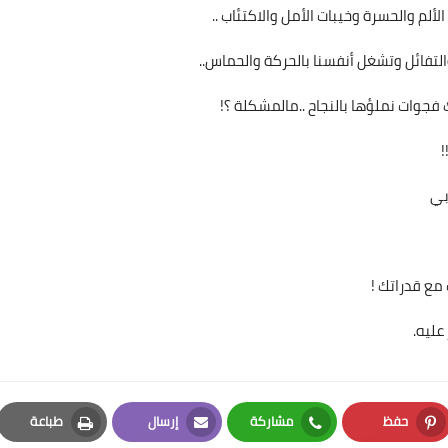
لألم والحسرة وخيبات الأمل والاكتئاب ..
والتفائل وتشغل أنفسنا بالحركة والحماس..
فجوات نملؤها بالنجاح ..مالمشكلة ؟!
!
بي
مع قدراتك !
عليه.
حفظ
مشاركة
إرسال
طباعة
Print
Email
Whatsapp
Pinterest