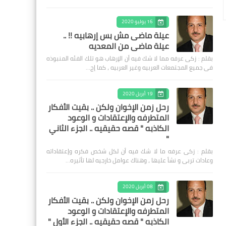
16 يوليو 2020
عيلة ماضى مش بس إرهابيه !! ..
عيلة ماضى من المعديه
بقلم : زكى عرفه مما لا شك فيه أن الإرهاب هو تلك الفئه المنبوذه
فى جميع المجتمعات العربيه وغير العربيه ، كما إج…
19 أبريل 2020
رحل زمن الإخوان ولكن .. بقيت الأفكار
المتطرفه والإعتقادات و الوعود
الكاذبه " قصه حقيقيه .. الجزء الثاني
"
بقلم : زكى عرفه ‎ما لا شك فيه أن لكل شخص فكره وإعتقاداته
وعادات تربى و نشأ عليها ، وهناك عوامل خارجيه لها تأثيره…
08 أبريل 2020
رحل زمن الإخوان ولكن .. بقيت الأفكار
المتطرفه والإعتقادات و الوعود
الكاذبه " قصه حقيقيه .. الجزء الأول "