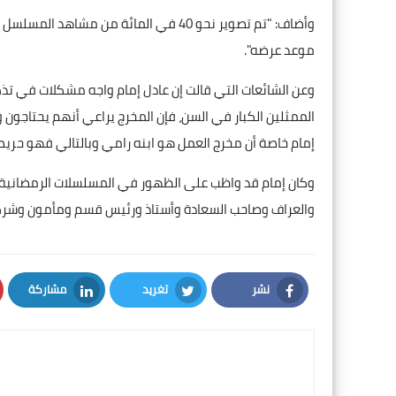
وأضاف: "تم تصوير نحو 40 في المائة من م
موعد عرضه".
وعن الشائعات التي قالت إن عادل إمام واجه مشكلات في تذ
الممثلين الكبار في السن، فإن المخرج يراعي أنهم يحتاجو
إمام خاصة أن مخرج العمل هو ابنه رامي وبالتالي فهو حريص
وكان إمام قد واظب على الظهور في المسلسلات الرمضانية ف
والعراف وصاحب السعادة وأستاذ ورئيس قسم ومأمون وشركاه
نشر
تغريد
مشاركة
LinkedIn
Twitter
Facebook