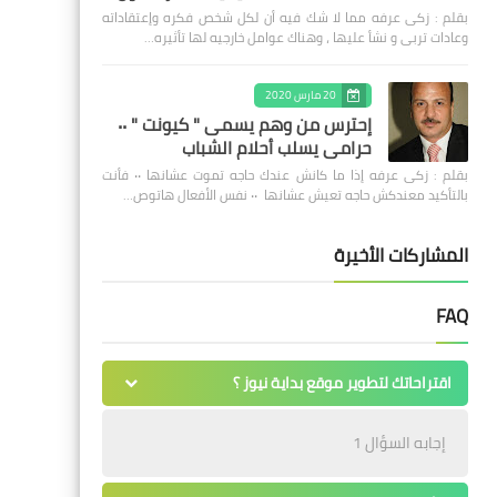
بقلم : زكى عرفه مما لا شك فيه أن لكل شخص فكره وإعتقاداته
وعادات تربى و نشأ عليها ، وهناك عوامل خارجيه لها تأثيره…
20 مارس 2020
إحترس من وهم يسمى " كيونت " ٠٠
حرامى يسلب أحلام الشباب
بقلم : زكى عرفه ‎إذا ما كانش عندك حاجه تموت عشانها ٠٠ فأنت
بالتأكيد معندكش حاجه تعيش عشانها ٠٠ نفس الأفعال هاتوص…
المشاركات الأخيرة
FAQ
اقتراحاتك لتطوير موقع بداية نيوز ؟
إجابه السؤال 1