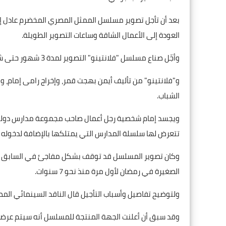
بعد أن تأجل تصوير مسلسل الممثل المصري المخضرم عادل إم
العودة إلى الأعمال الشاقة وساعات التصوير الطويلة.
وأجّل صناع مسلسل "فلانتينو" التصوير لمدة 3 شهور حتى شهر سبتمبر المقبل بعدما كان من المفترض أن يتم استئنافه هذا الأسبوع.
و"فلانتينو" من تأليف أيمن بهجت قمر، وإخراج رامى إمام، وب
الشباب.
ويجسد إمام شخصية رجل أعمال صاحب مجموعة مدارس دولية ي
تتعرض لها سلسلة المدارس التي يمتلكها بالإضافة لدخوله
وكان تصوير المسلسل قد توقف بشكل مفاجئ في السابق ليت
الصغيرة في رمضان لأول مرة منذ نحو 7 سنوات.
ولتوضيح تفاصيل وأسباب التأجيل قال الناقد السينمائي المصر
وقد سبق أن أعلنت الجهة المنتجة للمسلسل أنه سيتم عرضه خلال رمضان عام 2020 وبالتالي لا يزال الوقت