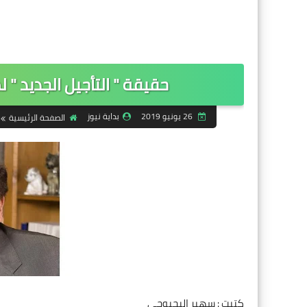
حقيقة " التأجيل الجديد " ل
26 يونيو 2019
بداية نيوز
الصفحة الرئيسية
كتبت : سهير البحبوحي