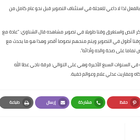
شاهد المسلسل بالفعل لذا لا داعي للعجلة في استئناف التصوير قبل نحو عام كامل من
كر النص واستغرق وقتا طويلا في تصوير مشاهده قال الشناوي: "عادة مع
ن وقتا أطول في التصوير ويتم منحهم نصوصا أقصر وهذا هو ما يحدث مع
 تماما على صحة والده وأدائه".
ي السنوات السبع الأخيرة وهي على التوالي: فرقة ناجي عطا الله
 وعفاريت عدلي علام وعوالم خفية.
حفظ
مشاركة
إرسال
طباعة
Print
Email
Whatsapp
Pinterest