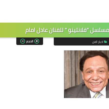
مسلسل "فلانتينو " للفنان عادل امام
الحجم
اخبار الفن