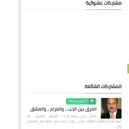
مشاركات عشوائية
المشاركات الشائعة
27 مارس 2020
الفرق بين الحب .. والغرام .. والعشق
بقلم : زكى عرفه الحب .. الغرام .. العشق .. قد
تبدو هذه الكلمات الثلاثه بمعنى واحد، حيث تدور كلها حول المشاعر
وال…