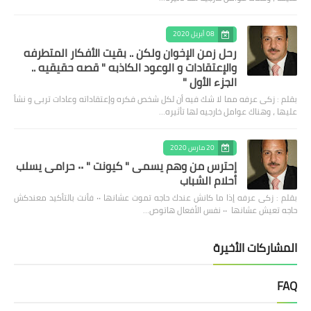
08 أبريل 2020
رحل زمن الإخوان ولكن .. بقيت الأفكار المتطرفه
والإعتقادات و الوعود الكاذبه " قصه حقيقيه ..
الجزء الأول "
بقلم : زكى عرفه مما لا شك فيه أن لكل شخص فكره وإعتقاداته وعادات تربى و نشأ
عليها ، وهناك عوامل خارجيه لها تأثيره…
20 مارس 2020
إحترس من وهم يسمى " كيونت " ٠٠ حرامى يسلب
أحلام الشباب
بقلم : زكى عرفه ‎إذا ما كانش عندك حاجه تموت عشانها ٠٠ فأنت بالتأكيد معندكش
حاجه تعيش عشانها ٠٠ نفس الأفعال هاتوص…
المشاركات الأخيرة
FAQ