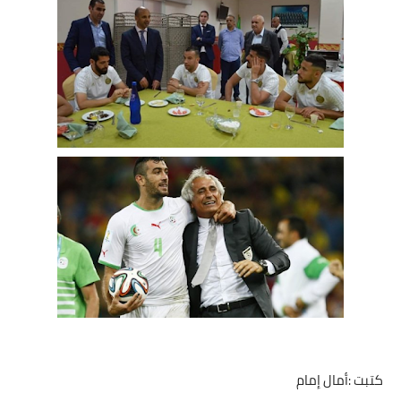
مقالات واراء
محافظات
القاهرة
القليوبية
الجيزة
الاسكندرية
الدقهلية
سوهاج
أسيوط
كتبت :أمال إمام
شمال سيناء