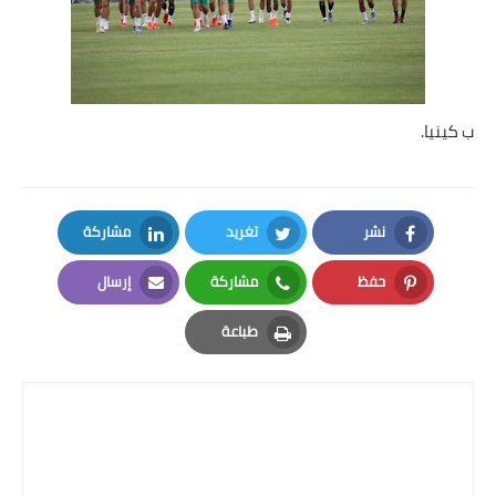
بداية tv
حوادث
ب كينيا.
نشر
تغريد
مشاركة
LinkedIn
Twitter
Facebook
حفظ
مشاركة
إرسال
Email
Whatsapp
Pinterest
طباعة
Print