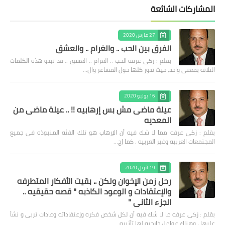
المشاركات الشائعة
27 مارس 2020
الفرق بين الحب .. والغرام .. والعشق
بقلم : زكى عرفه الحب .. الغرام .. العشق .. قد تبدو هذه الكلمات
الثلاثه بمعنى واحد، حيث تدور كلها حول المشاعر وال…
16 يوليو 2020
عيلة ماضى مش بس إرهابيه !! .. عيلة ماضى من
المعديه
بقلم : زكى عرفه مما لا شك فيه أن الإرهاب هو تلك الفئه المنبوذه فى جميع
المجتمعات العربيه وغير العربيه ، كما إج…
19 أبريل 2020
رحل زمن الإخوان ولكن .. بقيت الأفكار المتطرفه
والإعتقادات و الوعود الكاذبه " قصه حقيقيه ..
الجزء الثاني "
بقلم : زكى عرفه ‎ما لا شك فيه أن لكل شخص فكره وإعتقاداته وعادات تربى و نشأ
عليها ، وهناك عوامل خارجيه لها تأثيره…