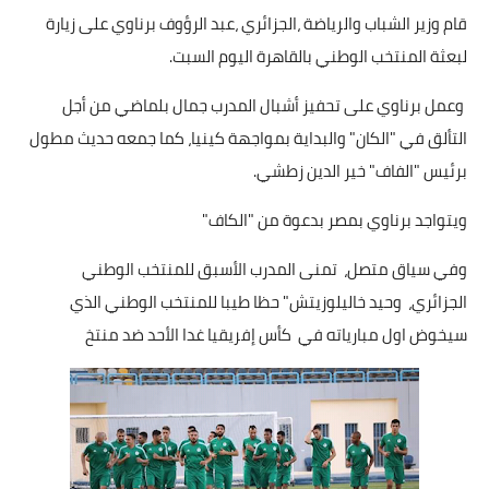
قام وزير الشباب والرياضة ،الجزائري ،عبد الرؤوف برناوي على زيارة
أخبار الرياضة
لبعثة المنتخب الوطني بالقاهرة اليوم السبت.
أخبار الفن
وعمل برناوي على تحفيز أشبال المدرب جمال بلماضي من أجل
التألق في "الكان" والبداية بمواجهة كينيا، كما جمعه حديث مطول
صحة
برئيس "الفاف" خير الدين زطشي.
البوابة التعليمية
ويتواجد برناوي بمصر بدعوة من "الكاف"
المزيد
وفي سياق متصل، تمنى المدرب الأسبق للمنتخب الوطني
اقتصاد
الجزائري، وحيد خاليلوزيتش" حظا طيبا للمنتخب الوطني الذي
سيخوض اول مبارياته في كأس إفريقيا غدا الأحد ضد منتخ
المرأة والطفل
حكاية صورة
ثقافة