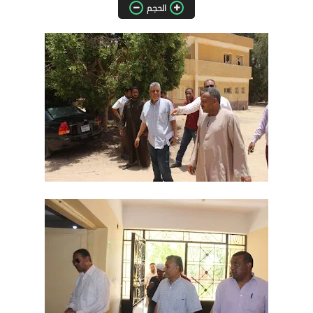
الحجم
مقالات واراء
محافظات
القاهرة
القليوبية
الجيزة
الاسكندرية
الدقهلية
سوهاج
أسيوط
شمال سيناء