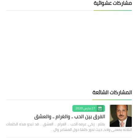
مشاركات عشوائية
المشاركات الشائعة
27 مارس 2020
الفرق بين الحب .. والغرام .. والعشق
بقلم : زكى عرفه الحب .. الغرام .. العشق .. قد تبدو هذه الكلمات
الثلاثه بمعنى واحد، حيث تدور كلها حول المشاعر وال…