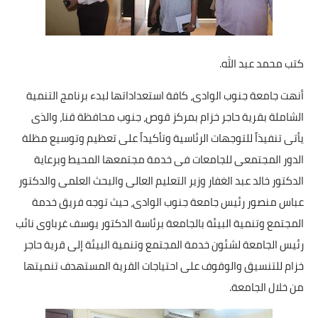
أخبار الرياضة
أخبار الفن
كتب محمد عبد الله.
صحة
أنهت جامعة جنوب الوادى، كافة استعداداتها لبدء برنامج التنمية
الشاملة بقرية حاجر خزام بمركز قوص، جنوب محافظة قنا، والذى
البوابة التعليمية
يأتى تنفيذاً للتوجهات الرئاسية وتأكيداً على تعظيم وتوسيع مظلة
المزيد
الدور المجتمعى للجامعات فى خدمة مجتمعها المحيط وبرعاية
الدكتور خالد عبد الغفار وزير التعليم العالى والبحث العلمى والدكتور
اقتصاد
عباس منصور رئيس جامعة جنوب الوادى، حيث توجه فريق خدمة
المجتمع وتنمية البيئة بالجامعة برئاسة الدكتور يوسف غرباوى نائب
المرأة والطفل
رئيس الجامعة لشئون خدمة المجتمع وتنمية البيئة إلى قرية حاجر
حكاية صورة
خزام للتنسيق والوقوف على احتياجات القرية المستهدف تنميتها
من خلال الجامعة.
ثقافة