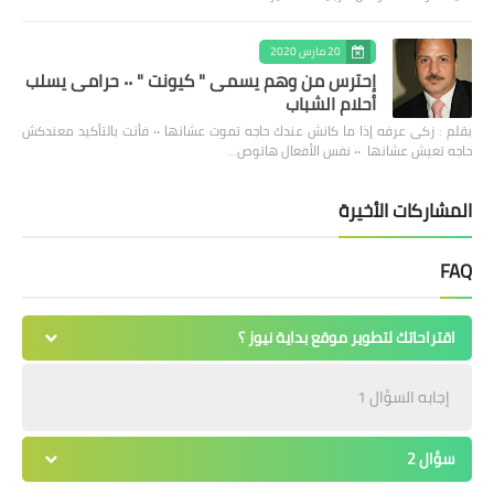
20 مارس 2020
إحترس من وهم يسمى " كيونت " ٠٠ حرامى يسلب
أحلام الشباب
بقلم : زكى عرفه ‎إذا ما كانش عندك حاجه تموت عشانها ٠٠ فأنت بالتأكيد معندكش
حاجه تعيش عشانها ٠٠ نفس الأفعال هاتوص…
المشاركات الأخيرة
FAQ
اقتراحاتك لتطوير موقع بداية نيوز ؟
إجابه السؤال 1
سؤال 2