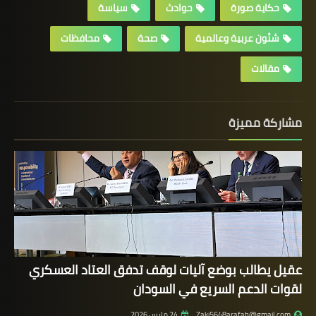
حكاية صورة
حوادث
سياسة
شئون عربية وعالمية
صحة
محافظات
مقالات
مشاركة مميزة
عقيل يطالب بوضع آليات لوقف تدفق العتاد العسكري
لقوات الدعم السريع في السودان
Zaki5648arafah@gmail.com
24 مارس 2026