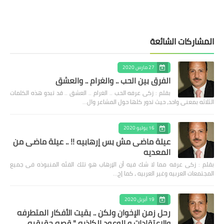
المشاركات الشائعة
27 مارس 2020
الفرق بين الحب .. والغرام .. والعشق
بقلم : زكى عرفه الحب .. الغرام .. العشق .. قد تبدو هذه الكلمات
الثلاثه بمعنى واحد، حيث تدور كلها حول المشاعر وال…
16 يوليو 2020
عيلة ماضى مش بس إرهابيه !! .. عيلة ماضى من
المعديه
بقلم : زكى عرفه مما لا شك فيه أن الإرهاب هو تلك الفئه المنبوذه فى جميع
المجتمعات العربيه وغير العربيه ، كما إج…
19 أبريل 2020
رحل زمن الإخوان ولكن .. بقيت الأفكار المتطرفه
والإعتقادات و الوعود الكاذبه " قصه حقيقيه ..