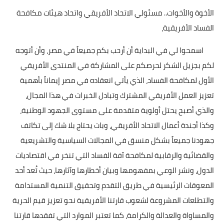
الأخوة والأخوات.. مسئولي الاتحاد الأفريقي واتحاد هيئات مكافحة
أخبار الرياضة
الفساد الأفريقية،
أخبار الفن
اسمحوا لي في البداية أن أرحب بكم جميعاً في مصر، وأن أتوجه
لكم بجزيل الشكر لحرصكم على المشاركة في المنتدى الأفريقي
صحة
الأول لمكافحة الفساد، الذي يأتي انعقاده في مصر إيماناً بأهمية
البوابة التعليمية
تعزيز العمل الأفريقي المشترك وتبادل الخبرات في هذا المجال،
والذي أصبح يحتل أولوية متقدمة على مستوى الجهود الوطنية،
المزيد
وكذا أجندة أعمال الاتحاد الأفريقي، وبات يحتاج بلا شك إلى تكاتف
اقتصاد
جهودنا جميعاً بشكل منسق في المجالات السياسية والتشريعية
والقضائية والرقابية لمكافحة آفة الفساد التي تنخر في اقتصاديات
المرأة والطفل
الدول، ونشر الوعي بمفهومها وبيان أخطارها وآثارها، حيث تُعد أحد
حكاية صورة
المعوقات الرئيسية في طريق التقدم وتحقيق التنمية المستدامة
والتطلعات المشروعة لشعوب قارتنا الأفريقية نحو تعزيز قيم الحرية
ثقافة
والمساواة والعدالة والكرامة، كما تعتبر الموارد التي تفقدها قارتنا