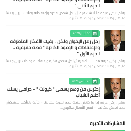
الجزء الثاني "
بقلم : زكى عرفه ‎ما لا شك فيه أن لكل شخص فكره وإعتقاداته وعادات تربى و نشأ
عليها ، وهناك عوامل خارجيه لها تأثيره…
08 أبريل 2020
رحل زمن الإخوان ولكن .. بقيت الأفكار المتطرفه
والإعتقادات و الوعود الكاذبه " قصه حقيقيه ..
الجزء الأول "
بقلم : زكى عرفه مما لا شك فيه أن لكل شخص فكره وإعتقاداته وعادات تربى و نشأ
عليها ، وهناك عوامل خارجيه لها تأثيره…
20 مارس 2020
إحترس من وهم يسمى " كيونت " ٠٠ حرامى يسلب
أحلام الشباب
بقلم : زكى عرفه ‎إذا ما كانش عندك حاجه تموت عشانها ٠٠ فأنت بالتأكيد معندكش
حاجه تعيش عشانها ٠٠ نفس الأفعال هاتوص…
المشاركات الأخيرة