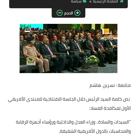
الصفحة الرئيسية
سياسة
مقالات واراء
الحجم
محافظات
القاهرة
القليوبية
الجيزة
الاسكندرية
متابعة : نسرين هاشم
الدقهلية
نص كلمة السيد الرئيس خلال الجلسة الافتتاحية للمنتدى الأفريقي
سوهاج
الأول لمكافحة الفساد:
أسيوط
"السيدات والسادة.. وزراء العدل والداخلية ورؤساء أجهزة الرقابة
والمحاسبات بالدول الأفريقية الشقيقة،
شمال سيناء