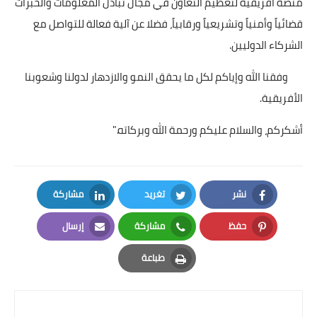
منصة أفريقية لتعظيم التعاون في مجال تبادل المعلومات والخبرات
قضائياً وأمنياً وتشريعياً ورقابياً، فضلا عن آلية فعالة للتواصل مع
الشركاء الدوليين.
وفقنا الله وإياكم لكل ما يحقق النمو والازدهار لدولنا وشعوبنا
الأفريقية.
أشكركم، والسلام عليكم ورحمة الله وبركاته."
نشر
تغريد
مشاركة
LinkedIn
Twitter
Facebook
حفظ
مشاركة
إرسال
Email
Whatsapp
Pinterest
طباعة
Print