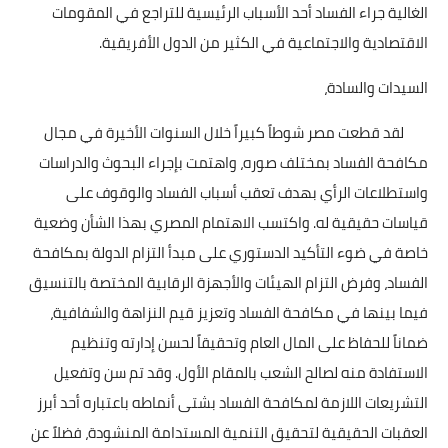
بداية tv
الغالية جراء الفساد أحد الأسباب الرئيسية للتراجع في المقومات
الاقتصادية والاجتماعية في الكثير من الدول الأفريقية.
حوادث
السيدات والسادة،
لقد قطعت مصر شوطاً كبيراً خلال السنوات الأخيرة في مجال
مكافحة الفساد بمختلف صوره، واهتمت بإجراء البحوث والدراسات
واستطلاعات الرأي بهدف تعقب أسباب الفساد والوقوف على
قياسات حقيقية له. واكتسب الاهتمام المصري بهذا الشأن وضعية
خاصة في ضوء التأكيد الدستوري على مبدأ التزام الدولة بمكافحة
الفساد، وفرض التزام الهيئات والأجهزة الرقابية المختصة بالتنسيق
فيما بينها في مكافحة الفساد وتعزيز قيم النزاهة والشفافية،
ضماناً للحفاظ على المال العام وتحقيقاً لحسن إدارته وتنظيم
الاستفادة منه لصالح الشعب بالمقام الأول. وقد تم سن وتفعيل
التشريعات اللازمة لمكافحة الفساد بشتى أنماطه باعتباره أحد أبرز
العقبات الحقيقية لتحقيق التنمية المستدامة المنشودة، فضلاً عن