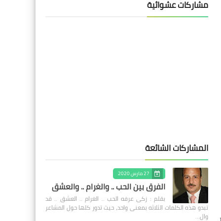
مشاركات عشوائية
المشاركات الشائعة
27 مارس 2020
الفرق بين الحب .. والغرام .. والعشق
بقلم : زكى عرفه الحب .. الغرام .. العشق .. قد
تبدو هذه الكلمات الثلاثه بمعنى واحد، حيث تدور كلها حول المشاعر
وال…