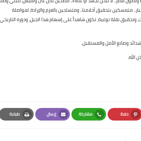
يو، نجدد العهد بأن نحفظ ونصون مصر.. لا نبخل بجهد أو عطاء.. مضحين بكل غال ونفيس، لنبني وطناً
ار.. متمسكين بتحقيق أحلامنا.. ومتسلحين بالعزم والإرادة، لمواصلة
 وتحقيق نقلة نوعية، تكون شاهداً على إسهام هذا الجيل، ودوره التاريخي
شدائد وصانع الأمل والمستقبل.
 الله.
حفظ
مشاركة
إرسال
طباعة
Print
Email
Whatsapp
Pinterest