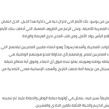
 من يونيو.. تلك الأيام التي لاتزال حية في ذاكرة هذا الجيل.. الذي انتفض
المصرية الأصيلة.. وعلى الرغم من الظروف الصعبة، التي أحاطت بتلك الأيام
لثوابت المصرية، وأشدها رسوخاً، وهو انتماء ملايين المصريين لبلادهم، التي
لاء المصريين لمصر، ورفضهم لأي محاولة لمحو هويتهم الوطنية، هي
تباطه بوطنه وهويته، يعلو عنده فوق أي انتماء، وفوق أية مصالح ضيقة
 سينال من عزيمة أمة صنعت التاريخ، وألهمت الإنسانية معنى التضحية من
قاً نسير فيه.. يتمثل في أولوية حماية الوطن والحفاظ عليه، ثم تنميته
 الكريم والحياة اللائقة بالقرن الحادي والعشرين.