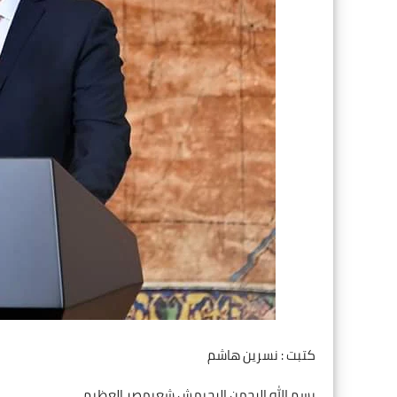
كتبت : نسرين هاشم
بسم الله الرحمن الرحيمش شعبمصر العظيم،