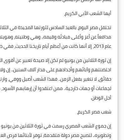
أيها الشعب الأبي الكريم،
تحتفل مصر اليوم، بالعيد السادس لثورتها المجيدة في الثلاثين
مدافعاً عن أعز وأغلى مبادئه وقيمه.. وهي وطنيته، وهويته 
عام 2013، إلا أنها كانت من أعظم أيام تاريخنا الحديث، ففي ظلام اليأس يولد الأمل، ومن قلب المحن تخرج العزيمة والإرادة.
إن ثورة الثلاثين من يونيو لم تكن إلا صيحة تعبير عن أقوى ا
احتضنتهم وآبائهم وأجدادهم على مدار آلاف السنين.. إن و
حقائق، لا تتغير بفعل الزمن.. فهذا الشعب أصيل ووفي، وار
لجماعات أو جهات خارجية.. ممن اعتقدوا أن إرهابهم الأسود،
أجل الوطن.
شعب مصر الكريم،
إن جموع الشعب المصري رسمت في ثورة الثلاثين من يونيو طري
وتطويره.. لتصبح مصر دولة متقدمة، توفر لأبنائها فرص العيش