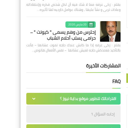
بقلم : زكى عرفه مما لا شك فيه أن لكل شخص فكره وإعتقاداته
وعادات تربى و نشأ عليها ، وهناك عوامل خارجيه لها تأثيره…
20 مارس 2020
إحترس من وهم يسمى " كيونت " ٠٠
حرامى يسلب أحلام الشباب
بقلم : زكى عرفه ‎إذا ما كانش عندك حاجه تموت عشانها ٠٠ فأنت
بالتأكيد معندكش حاجه تعيش عشانها ٠٠ نفس الأفعال هاتوص…
المشاركات الأخيرة
FAQ
اقتراحاتك لتطوير موقع بداية نيوز ؟
إجابه السؤال 1