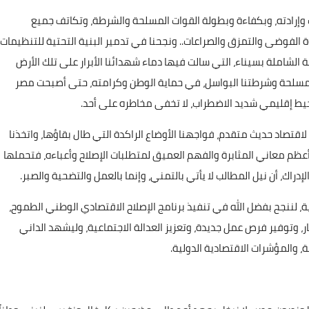
ب وإرادته، وبكفاءة وبطولة القوات المسلحة والشرطة، وتكاتف جميع
الفوضى والتمزق والصراعات.. ونجحنا في تدمير البنية التحتية للتنظيمات
ة الشاملة بسيناء، التي سالت فيها دماء شهدائنا الأبرار على تلك الأرض
 المسلحة وشرطتنا البواسل، في حماية الوطن وكرامته، حتى أصبحت مصر
 محيط إقليمي شديد الاضطراب، لا تخفى مخاطره على أحد.
تصاد حديث متقدم، فواجهنا الأوضاع الراكدة التي طال بقاؤها، واتخذنا
ظم معاني المثابرة والفهم العميق لمتطلبات الإصلاح وأعباءه، فتحملها
اك، أن نيل المطالب لا يأتي بالتمني، وإنما بالعمل والتضحية والصبر.
ة، لننجح بفضل الله في تنفيذ برنامج الإصلاح الاقتصادي الوطني الطموح،
 وتوفير فرص عمل جديدة، وتعزيز العدالة الاجتماعية، وليشهد الداني
ة، والمؤشرات الاقتصادية الدولية.