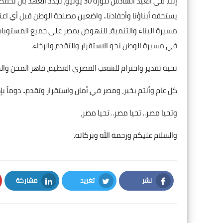
إننا، في العيد السادس لثورة 30 يون
يستحقه أبناؤنا وأحفادنا.. واضعين مصلحة الوطن قبل أي اعتب
مسيرة البناء والتنمية، للنهوض بمصر على جميع المستويات،
في مسيرة الوطن نحو الاستقرار والتقدم والرخاء.
تحية تقدير واحترام للشعب المصري العظيم، قاهر المحن وال
كل عام وأنتم بخير، ومصر في أمان واستقرار وتقدم.. دوماً بإذن
وتحيا مصر.. تحيا مصر.. تحيا مصر،
والسلام عليكم ورحمة الله وبركاته.
نشر
تغريد
مشاركة
LinkedIn
Twitter
Facebook