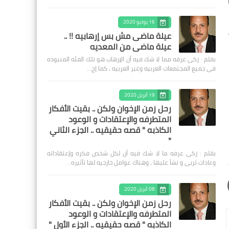
16 يوليو 2020
عيلة ماضى مش بس إرهابيه !! ..
عيلة ماضى من المعديه
بقلم : زكى عرفه مما لا شك فيه أن الإرهاب هو تلك الفئه المنبوذه
فى جميع المجتمعات العربيه وغير العربيه ، كما إج…
19 أبريل 2020
رحل زمن الإخوان ولكن .. بقيت الأفكار
المتطرفه والإعتقادات و الوعود
الكاذبه " قصه حقيقيه .. الجزء الثاني
"
بقلم : زكى عرفه ‎ما لا شك فيه أن لكل شخص فكره وإعتقاداته
وعادات تربى و نشأ عليها ، وهناك عوامل خارجيه لها تأثيره…
08 أبريل 2020
رحل زمن الإخوان ولكن .. بقيت الأفكار
المتطرفه والإعتقادات و الوعود
الكاذبه " قصه حقيقيه .. الجزء الأول "