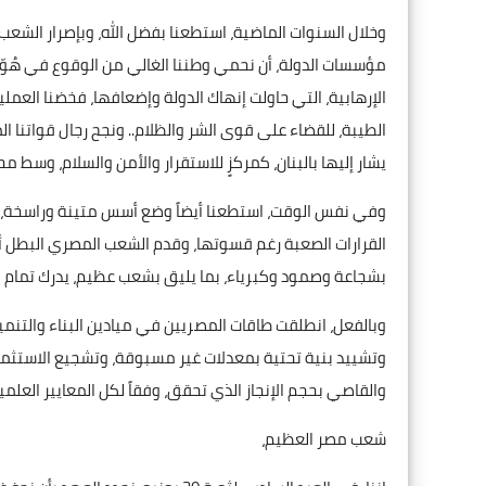
وخلال السنوات الماضية، استطعنا بفضل الله، وبإصرار الشع
مؤسسات الدولة، أن نحمي وطننا الغالي من الوقوع في هُوّة 
الإرهابية، التي حاولت إنهاك الدولة وإضعافها، فخضنا العملي
الطيبة، للقضاء على قوى الشر والظلام.. ونجح رجال قواتنا
يشار إليها بالبنان، كمركزٍ للاستقرار والأمن والسلام، وسط
وفي نفس الوقت، استطعنا أيضاً وضع أسس متينة وراسخة، لاق
القرارات الصعبة رغم قسوتها، وقدم الشعب المصري البطل أع
بشجاعة وصمود وكبرياء، بما يليق بشعب عظيم، يدرك تمام الإدر
وبالفعل، انطلقت طاقات المصريين في ميادين البناء والتنمي
وتشييد بنية تحتية بمعدلات غير مسبوقة، وتشجيع الاستثمار،
والقاصي بحجم الإنجاز الذي تحقق، وفقاً لكل المعايير العلمي
شعب مصر العظيم،