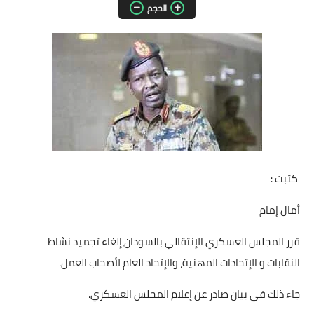
الحجم
مقالات واراء
محافظات
القاهرة
القليوبية
الجيزة
كتبت :
الاسكندرية
أمال إمام
الدقهلية
قرر المجلس العسكري الإنتقالي بالسودان،إلغاء تجميد نشاط
سوهاج
النقابات و الإتحادات المهنية، والإتحاد العام لأصحاب العمل.
أسيوط
جاء ذلك في بيان صادر عن إعلام المجلس العسكري.
شمال سيناء