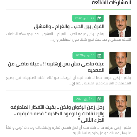
المشاركات الشائعة
27 مارس 2020
الفرق بين الحب .. والغرام .. والعشق
بقلم : زكى عرفه الحب .. الغرام .. العشق .. قد تبدو هذه الكلمات
الثلاثه بمعنى واحد، حيث تدور كلها حول المشاعر وال…
16 يوليو 2020
عيلة ماضى مش بس إرهابيه !! .. عيلة ماضى من
المعديه
بقلم : زكى عرفه مما لا شك فيه أن الإرهاب هو تلك الفئه المنبوذه فى جميع
المجتمعات العربيه وغير العربيه ، كما إج…
19 أبريل 2020
رحل زمن الإخوان ولكن .. بقيت الأفكار المتطرفه
والإعتقادات و الوعود الكاذبه " قصه حقيقيه ..
الجزء الثاني "
بقلم : زكى عرفه ‎ما لا شك فيه أن لكل شخص فكره وإعتقاداته وعادات تربى و نشأ
عليها ، وهناك عوامل خارجيه لها تأثيره…