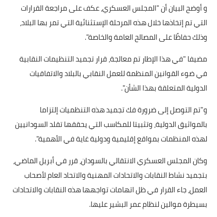
و أوضح البيان أن "المجلس العسكري، عكف على مراجعة القرارات
أخبار الرياضة
التي تم إتخاذها خلال هذه المرحلة الإستثنائية التي تمر بها البلاد،
وذلك حفاظًا على المصالح العامة والخاصة".
أخبار الفن
مضيفا "في هذا الإطار تم معالجة، قرار تجميد التنظيمات النقابية
صحة
في ضوء القوانين المنظمة للعمل النقابي بالبلاد والاتفاقيات
البوابة التعليمية
الدولية المتعلقة بهذا الشأن".
المزيد
و"تم التوصل إلى ضرورة فك تجميد هذه التنظميات إلتزاما
بالمواثيق الدولية، وتثبيتا للمكاسب التي يحققها تقلد السودانيين
اقتصاد
لهذه المنظمات بمواقع إقليمية ودولية غاية في الأهمية".
المرأة والطفل
وكان المجلس العسكري الانتقالي بالسودان، قرر في أبريل الماضي،
بتجميد نشاط النقابات والاتحادات المهنية والاتحاد العام لأصحاب
حكاية صورة
العمل، جاء القرار في ظل اتهامات تواجهها هذه النقابات والاتحادات
ثقافة
بسيطرة موالين لنظام عمر البشير عليها.