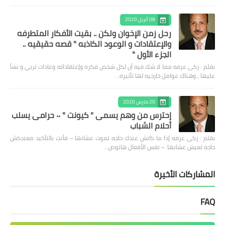
08 أبريل 2020
رحل زمن الإخوان ولكن .. بقيت الأفكار المتطرفه
والإعتقادات و الوعود الكاذبه " قصه حقيقيه ..
الجزء الأول "
بقلم : زكى عرفه مما لا شك فيه أن لكل شخص فكره وإعتقاداته وعادات تربى و نشأ
عليها ، وهناك عوامل خارجيه لها تأثيره…
20 مارس 2020
إحترس من وهم يسمى " كيونت " ٠٠ حرامى يسلب
أحلام الشباب
بقلم : زكى عرفه ‎إذا ما كانش عندك حاجه تموت عشانها ٠٠ فأنت بالتأكيد معندكش
حاجه تعيش عشانها ٠٠ نفس الأفعال هاتوص…
المشاركات الأخيرة
FAQ