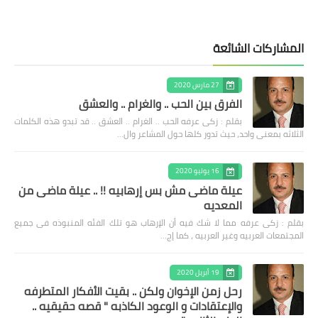
المشاركات الشائعة
27 مارس 2020
الفرق بين الحب .. والغرام .. والعشق
بقلم : زكى عرفه الحب .. الغرام .. العشق .. قد تبدو هذه الكلمات
الثلاثه بمعنى واحد، حيث تدور كلها حول المشاعر وال…
16 يوليو 2020
عيلة ماضى مش بس إرهابيه !! .. عيلة ماضى من
المعديه
بقلم : زكى عرفه مما لا شك فيه أن الإرهاب هو تلك الفئه المنبوذه فى جميع
المجتمعات العربيه وغير العربيه ، كما إج…
19 أبريل 2020
رحل زمن الإخوان ولكن .. بقيت الأفكار المتطرفه
والإعتقادات و الوعود الكاذبه " قصه حقيقيه ..