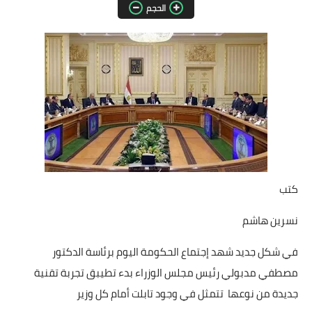
الحجم
مقالات واراء
محافظات
القاهرة
القليوبية
الجيزة
الاسكندرية
كتب
الدقهلية
نسرين هاشم
سوهاج
في شكل جديد شهد إجتماع الحكومة اليوم برئاسة الدكتور
مصطفي مدبولي رئيس مجلس الوزراء بدء تطيبق تجربة تقنية
أسيوط
جديدة من نوعها تتمثل في وجود تابلت أمام كل وزير
شمال سيناء