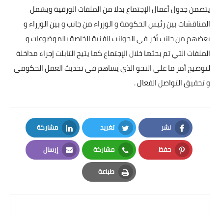
يتضمن جدول أعمال الإجتماع بدلا من الملفات الورقية ويشمل
أخبار الرياضة
المناقشات بين رئيس الحكومة و الوزراء من جانب و بين الوزراء و
بعضهم من جانب أخر في الجوانب الفنية الخاصة بالموضوعات و
أخبار الفن
الملفات التي تم بحثها خلال الإجتماع كما يتيح التابلت إجراء مداخلة
صحة
لتوضيح أمر ما علي النحو الذي يساهم في تحديث العمل الحكومي
و تحقيق التواصل الفعال .
البوابة التعليمية
المزيد
نشر
تغريد
مشاركة
اقتصاد
LinkedIn
Twitter
Facebook
حفظ
مشاركة
إرسال
المرأة والطفل
Email
Whatsapp
Pinterest
طباعة
حكاية صورة
Print
ثقافة