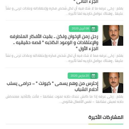
الجزء الثاني "
بقلم : زكى عرفه ‎ما لا شك فيه أن لكل شخص فكره وإعتقاداته وعادات تربى و نشأ
عليها ، وهناك عوامل خارجيه لها تأثيره…
08 أبريل 2020
رحل زمن الإخوان ولكن .. بقيت الأفكار المتطرفه
والإعتقادات و الوعود الكاذبه " قصه حقيقيه ..
الجزء الأول "
بقلم : زكى عرفه مما لا شك فيه أن لكل شخص فكره وإعتقاداته وعادات تربى و نشأ
عليها ، وهناك عوامل خارجيه لها تأثيره…
20 مارس 2020
إحترس من وهم يسمى " كيونت " ٠٠ حرامى يسلب
أحلام الشباب
بقلم : زكى عرفه ‎إذا ما كانش عندك حاجه تموت عشانها ٠٠ فأنت بالتأكيد معندكش
حاجه تعيش عشانها ٠٠ نفس الأفعال هاتوص…
المشاركات الأخيرة