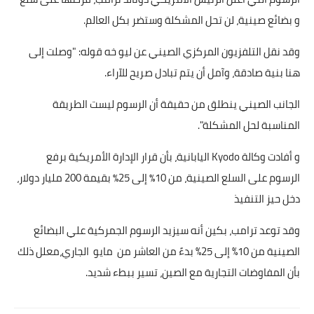
و بضائع صينية، لن تحل المشكلة وستضر بكل العالم.
أخبار الرياضة
وقد نقل التلفزيون المركزي الصيني عن ليو خه قوله: "وصلت إلى
أخبار الفن
هنا بنية صادقة، وآمل أن يتم تبادل صريح للآراء.
صحة
الجانب الصيني ينطلق من حقيقة أن الرسوم ليست الطريقة
البوابة التعليمية
المناسبة لحل المشكلة".
و أفادت وكالة Kyodo اليابانية، بأن قرار الإدارة الأمريكية برفع
المزيد
الرسوم على السلع الصينية، من 10٪ إلى 25٪ بقيمة 200 مليار دولار،
اقتصاد
دخل حيز التنفيذ
المرأة والطفل
وقد توعد ترامب، بكين أنه سيزيد الرسوم الجمركية علي البضائع
الصينية من 10% إلى 25% بدءً من العاشر من مايو الجاري،معلل ذلك
حكاية صورة
بأن المفاوضات التجارية مع الصين، تسير ببطء شديد.
ثقافة