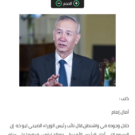
الحجم
مقالات واراء
محافظات
القاهرة
القليوبية
الجيزة
الاسكندرية
الدقهلية
كتب :
سوهاج
أمال إمام
أسيوط
خلال وجوده في واشنطن،قال نائب رئيس الوزراء الصيني ليو خه إن
شمال سيناء
الرسوم التي أعلن الرئيس الأمريكي دونالد ترامب، فرضها على سلع