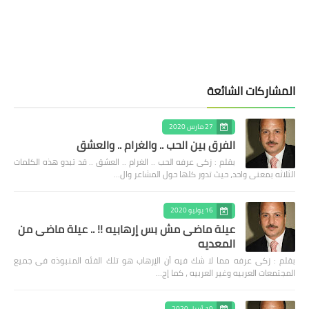
المشاركات الشائعة
27 مارس 2020
الفرق بين الحب .. والغرام .. والعشق
بقلم : زكى عرفه الحب .. الغرام .. العشق .. قد تبدو هذه الكلمات
الثلاثه بمعنى واحد، حيث تدور كلها حول المشاعر وال…
16 يوليو 2020
عيلة ماضى مش بس إرهابيه !! .. عيلة ماضى من
المعديه
بقلم : زكى عرفه مما لا شك فيه أن الإرهاب هو تلك الفئه المنبوذه فى جميع
المجتمعات العربيه وغير العربيه ، كما إج…
19 أبريل 2020