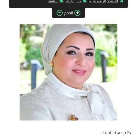
الصفحة الرئيسية
أخبار عاجلة
سياسة
مقالات واراء
الحجم
محافظات
القاهرة
القليوبية
الجيزة
الاسكندرية
الدقهلية
سوهاج
أسيوط
كتب : هند احمد
شمال سيناء