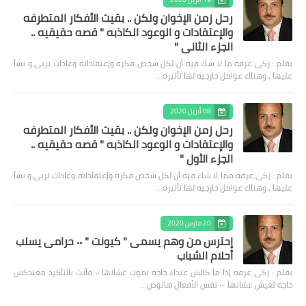
رحل زمن الإخوان ولكن .. بقيت الأفكار المتطرفه
والإعتقادات و الوعود الكاذبه " قصه حقيقيه ..
الجزء الثاني "
بقلم : زكى عرفه ‎ما لا شك فيه أن لكل شخص فكره وإعتقاداته وعادات تربى و نشأ
عليها ، وهناك عوامل خارجيه لها تأثيره…
08 أبريل 2020
رحل زمن الإخوان ولكن .. بقيت الأفكار المتطرفه
والإعتقادات و الوعود الكاذبه " قصه حقيقيه ..
الجزء الأول "
بقلم : زكى عرفه مما لا شك فيه أن لكل شخص فكره وإعتقاداته وعادات تربى و نشأ
عليها ، وهناك عوامل خارجيه لها تأثيره…
20 مارس 2020
إحترس من وهم يسمى " كيونت " ٠٠ حرامى يسلب
أحلام الشباب
بقلم : زكى عرفه ‎إذا ما كانش عندك حاجه تموت عشانها ٠٠ فأنت بالتأكيد معندكش
حاجه تعيش عشانها ٠٠ نفس الأفعال هاتوص…