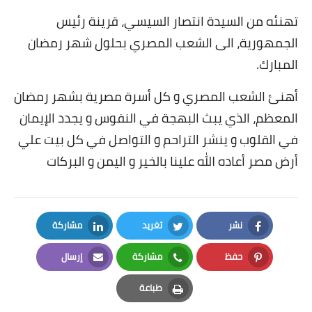
تهنئه من السيدة
انتصار
السيسي، قرينة رئيس
أخبار الرياضة
الجمهورية، الى الشعب المصري بحلول شهر رمضان
أخبار الفن
المبارك.
صحة
أهنئ الشعب المصري و كل أسرة مصرية بشهر رمضان
المعظم، الذي يبث البهجة في النفوس و يجدد الإيمان
البوابة التعليمية
في القلوب و ينشر التراحم و التواصل في كل بيت علي
المزيد
أرض مصر أعاده الله علينا بالخير و اليمن و البركات
اقتصاد
المرأة والطفل
نشر
تغريد
مشاركة
LinkedIn
Twitter
Facebook
حكاية صورة
حفظ
مشاركة
إرسال
Email
Whatsapp
Pinterest
ثقافة
طباعة
Print