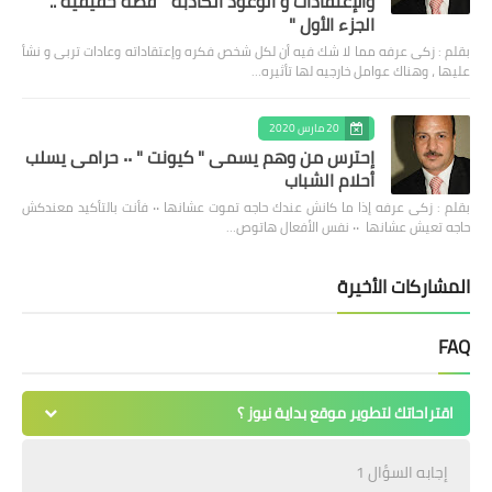
والإعتقادات و الوعود الكاذبه " قصه حقيقيه ..
الجزء الأول "
بقلم : زكى عرفه مما لا شك فيه أن لكل شخص فكره وإعتقاداته وعادات تربى و نشأ
عليها ، وهناك عوامل خارجيه لها تأثيره…
20 مارس 2020
إحترس من وهم يسمى " كيونت " ٠٠ حرامى يسلب
أحلام الشباب
بقلم : زكى عرفه ‎إذا ما كانش عندك حاجه تموت عشانها ٠٠ فأنت بالتأكيد معندكش
حاجه تعيش عشانها ٠٠ نفس الأفعال هاتوص…
المشاركات الأخيرة
FAQ
اقتراحاتك لتطوير موقع بداية نيوز ؟
إجابه السؤال 1