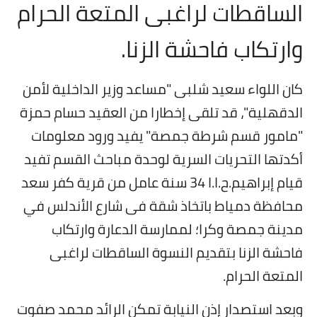
الساقطات لراغبى المتعة الحرام
أخبار الرياضة
وارتكاب فاحشة الزنا.
أخبار الفن
كان اللواء سعيد شلبى "مساعد وزير الداخلية لأمن
صحة
الدقهلية"، قد تلقى إخطارا من العقيد حسام حمزة
البوابة التعليمية
"مامور قسم شرطة جمصة" يفيد ورود معلومات
أكدتها التحريات السرية لوحدة مباحث القسم تفيد
المزيد
قيام إبراهيم.ح.ا.ا 34 سنة عامل من قرية كفر سعد
اقتصاد
محافظة دمياط باتخاذ شقة في شارع الأندلس في
المرأة والطفل
مدينة جمصة وكرا؛ لممارسة الدعارة وارتكاب
فاحشة الزنا بتقديم النسوة الساقطات لراغبى
حكاية صورة
المتعة الحرام.
ثقافة
وبعد استصدار إذن النيابة تمكن الرائد محمد صفوت