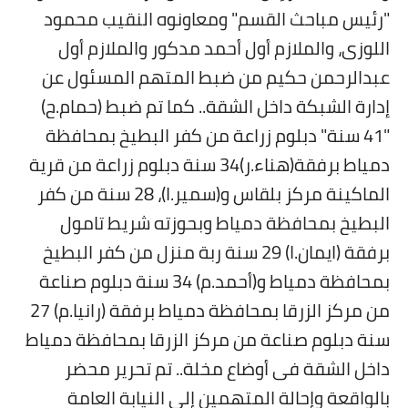
بداية tv
"رئيس مباحث القسم" ومعاونوه النقيب محمود
اللوزى، والملازم أول أحمد مدكور والملازم أول
حوادث
عبدالرحمن حكيم من ضبط المتهم المسئول عن
إدارة الشبكة داخل الشقة.. كما تم ضبط (حمام.ح)
"41 سنة" دبلوم زراعة من كفر البطيخ بمحافظة
دمياط برفقة(هناء.ر)34 سنة دبلوم زراعة من قرية
الماكينة مركز بلقاس و(سمير.ا)، 28 سنة من كفر
البطيخ بمحافظة دمياط وبحوزته شريط تامول
برفقة (ايمان.ا) 29 سنة ربة منزل من كفر البطيخ
بمحافظة دمياط و(أحمد.م) 34 سنة دبلوم صناعة
من مركز الزرقا بمحافظة دمياط برفقة (رانيا.م) 27
سنة دبلوم صناعة من مركز الزرقا بمحافظة دمياط
داخل الشقة في أوضاع مخلة.. تم تحرير محضر
بالواقعة وإحالة المتهمين إلى النيابة العامة