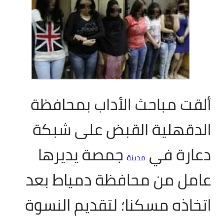
مقالات واراء
محافظات
القاهرة
القليوبية
ألقت مباحث الأداب بمحافظة
الجيزة
الدقهلية القبض على شبكة
الاسكندرية
دعارة في
جمصة يديرها
الدقهلية
مدينة
عامل من محافظة دمياط بعد
سوهاج
أسيوط
اتخاذه مسكنا؛ لتقديم النسوة
شمال سيناء