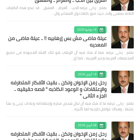
الفرق بين الحب .. والغرام .. والعشق
بقلم : زكى عرفه الحب .. الغرام .. العشق .. قد تبدو هذه الكلمات
الثلاثه بمعنى واحد، حيث تدور كلها حول المشاعر وال…
16 يوليو 2020
عيلة ماضى مش بس إرهابيه !! .. عيلة ماضى من
المعديه
بقلم : زكى عرفه مما لا شك فيه أن الإرهاب هو تلك الفئه المنبوذه فى جميع
المجتمعات العربيه وغير العربيه ، كما إج…
19 أبريل 2020
رحل زمن الإخوان ولكن .. بقيت الأفكار المتطرفه
والإعتقادات و الوعود الكاذبه " قصه حقيقيه ..
الجزء الثاني "
بقلم : زكى عرفه ‎ما لا شك فيه أن لكل شخص فكره وإعتقاداته وعادات تربى و نشأ
عليها ، وهناك عوامل خارجيه لها تأثيره…
08 أبريل 2020
رحل زمن الإخوان ولكن .. بقيت الأفكار المتطرفه